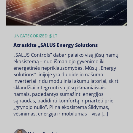
UNCATEGORIZED @LT
Atraskite „SALUS Energy Solutions
„SALUS Controls” dabar palaiko visą jūsų namų
ekosistemą – nuo išmaniojo gyvenimo iki
energetinės nepriklausomybės. Mūsų „Energy
Solutions” linijoje yra du didelio našumo
inverteriai ir du moduliniai akumuliatoriai, skirti
sklandžiai integruoti su jūsų išmaniaisiais
namais, padedantys sumažinti energijos
sąnaudas, padidinti komfortą ir priartėti prie
„grynojo nulio”. Pilna ekosistema Šildymas,
vėsinimas, energija ir mobilumas – visa […]