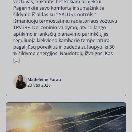
vožtuvas, tinkantis bet kokiam projektui
Pagerinkite savo komfortą ir sumažinkite
šildymo išlaidas su ” SALUS Controls ”
išmaniuoju termostatiniu radiatoriaus vožtuvu
TRV3RF. Dėl zoninio valdymo, atviro lango
aptikimo ir lanksčių planavimo parinkčių jis
reguliuoja kiekvieno kambario temperatūrą
pagal jūsų poreikius ir padeda sutaupyti iki 30
% šildymo energijos. Naudotojų įžvalgos: Kas
[…]
Madeleine Furau
23 Vas 2026