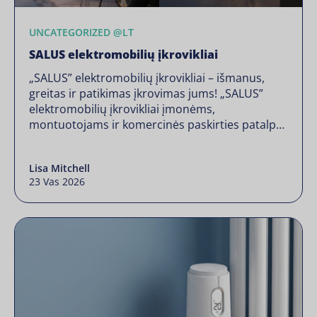
UNCATEGORIZED @LT
SALUS elektromobilių įkrovikliai
„SALUS” elektromobilių įkrovikliai – išmanus,
greitas ir patikimas įkrovimas jums! „SALUS”
elektromobilių įkrovikliai įmonėms,
montuotojams ir komercinės paskirties patalpų
savininkams siūlo išmanų, veiksmingą ir visus
reikalavimus atitinkantį įkrovimo sprendimą.
Lisa Mitchell
Mūsų įkrovikliai, sukurti siekiant patenkinti
23 Vas 2026
didėjančią tvaraus transporto infrastruktūros
paklausą, užtikrina sklandžią integraciją,
nuotolinį valdymą ir ekonomišką veikimą – visa
tai užtikrinant visišką atitiktį Jungtinės Karalystės
[…]