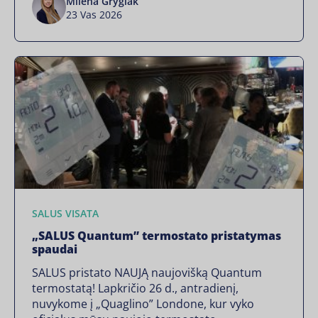
Milena Gryglak
23 Vas 2026
SALUS VISATA
„SALUS Quantum” termostato pristatymas
spaudai
SALUS pristato NAUJĄ naujovišką Quantum
termostatą! Lapkričio 26 d., antradienį,
nuvykome į „Quaglino” Londone, kur vyko