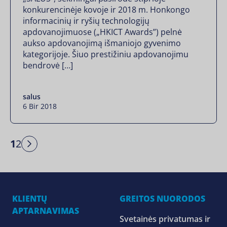
konkurencinėje kovoje ir 2018 m. Honkongo
informacinių ir ryšių technologijų
apdovanojimuose („HKICT Awards”) pelnė
aukso apdovanojimą išmaniojo gyvenimo
kategorijoje. Šiuo prestižiniu apdovanojimu
bendrovė […]
salus
6 Bir 2018
1
2
Next
KLIENTŲ
GREITOS NUORODOS
APTARNAVIMAS
Svetainės privatumas ir