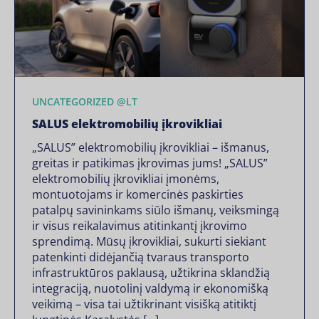
UNCATEGORIZED @LT
SALUS elektromobilių įkrovikliai
„SALUS” elektromobilių įkrovikliai – išmanus,
greitas ir patikimas įkrovimas jums! „SALUS”
elektromobilių įkrovikliai įmonėms,
montuotojams ir komercinės paskirties
patalpų savininkams siūlo išmanų, veiksmingą
ir visus reikalavimus atitinkantį įkrovimo
sprendimą. Mūsų įkrovikliai, sukurti siekiant
patenkinti didėjančią tvaraus transporto
infrastruktūros paklausą, užtikrina sklandžią
integraciją, nuotolinį valdymą ir ekonomišką
veikimą – visa tai užtikrinant visišką atitiktį