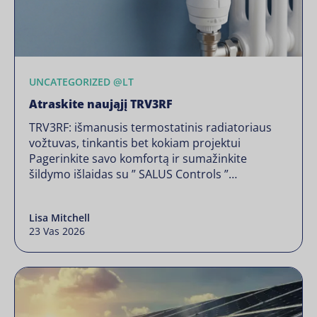
UNCATEGORIZED @LT
Atraskite naująjį TRV3RF
TRV3RF: išmanusis termostatinis radiatoriaus
vožtuvas, tinkantis bet kokiam projektui
Pagerinkite savo komfortą ir sumažinkite
šildymo išlaidas su ” SALUS Controls ”
išmaniuoju termostatiniu radiatoriaus vožtuvu
TRV3RF. Dėl zoninio valdymo, atviro lango
Lisa Mitchell
aptikimo ir lanksčių planavimo parinkčių jis
23 Vas 2026
reguliuoja kiekvieno kambario temperatūrą
pagal jūsų poreikius ir padeda sutaupyti iki 30 %
šildymo energijos. Naudotojų įžvalgos: Kas […]