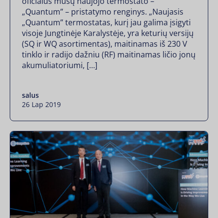
oficialus mūsų naujojo termostato –
„Quantum” – pristatymo renginys. „Naujasis
„Quantum” termostatas, kurį jau galima įsigyti
visoje Jungtinėje Karalystėje, yra keturių versijų
(SQ ir WQ asortimentas), maitinamas iš 230 V
tinklo ir radijo dažniu (RF) maitinamas ličio jonų
akumuliatoriumi, […]
salus
26 Lap 2019