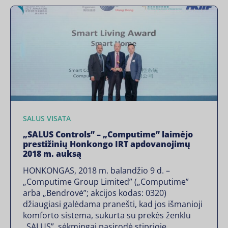
SALUS VISATA
„SALUS Controls” – „Computime” laimėjo
prestižinių Honkongo IRT apdovanojimų
2018 m. auksą
HONKONGAS, 2018 m. balandžio 9 d. –
„Computime Group Limited” („Computime”
arba „Bendrovė”; akcijos kodas: 0320)
džiaugiasi galėdama pranešti, kad jos išmanioji
komforto sistema, sukurta su prekės ženklu
„SALUS”, sėkmingai pasirodė stiprioje