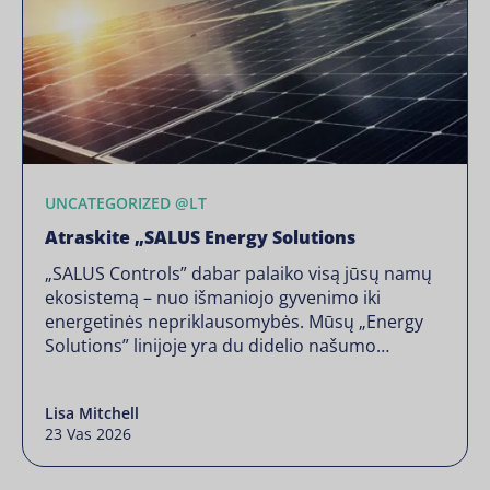
UNCATEGORIZED @LT
Atraskite „SALUS Energy Solutions
„SALUS Controls” dabar palaiko visą jūsų namų
ekosistemą – nuo išmaniojo gyvenimo iki
energetinės nepriklausomybės. Mūsų „Energy
Solutions” linijoje yra du didelio našumo
inverteriai ir du moduliniai akumuliatoriai, skirti
sklandžiai integruoti su jūsų išmaniaisiais
Lisa Mitchell
namais, padedantys sumažinti energijos
23 Vas 2026
sąnaudas, padidinti komfortą ir priartėti prie
„grynojo nulio”. Pilna ekosistema Šildymas,