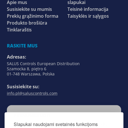
Apie mus
slapukai
Susisiekite su mumis
Teisinė informacija
Prekių grąžinimo forma
Taisyklės ir sąlygos
Produkto brošiūra
Tinklaraštis
RASKITE MUS
Adresas:
SALUS Controls European Distribution
Szamocka 8, piętro 6
01-748 Warszawa, Polska
Susisiekite su:
info.pl@saluscontrols.com
PRENUMERUOTI
Slapukai naudojami svetainės funkcijoms
Prenumeruodami mūsų naujienlaiškį, sekite