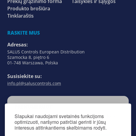
Prekių grąžinimo forma
Taisyklės ir sąlygos
Produkto brošiūra
Tinklaraštis
RASKITE MUS
Adresas:
SALUS Controls European Distribution
Szamocka 8, piętro 6
01-748 Warszawa, Polska
Susisiekite su:
info.pl@saluscontrols.com
PRENUMERUOTI
Slapukai naudojami svetainės funkcijoms
Prenumeruodami mūsų naujienlaiškį, sekite
optimizuoti, naršymo patirčiai gerinti ir jūsų
viską, kas susiję su „SALUS Controls”.
interesus atitinkantiems skelbimams rodyti.