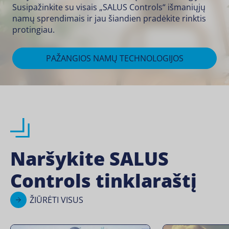
Susipažinkite su visais „SALUS Controls“ išmaniųjų
namų sprendimais ir jau šiandien pradėkite rinktis
protingiau.
PAŽANGIOS NAMŲ TECHNOLOGIJOS
Naršykite SALUS
Controls tinklaraštį
ŽIŪRĖTI VISUS