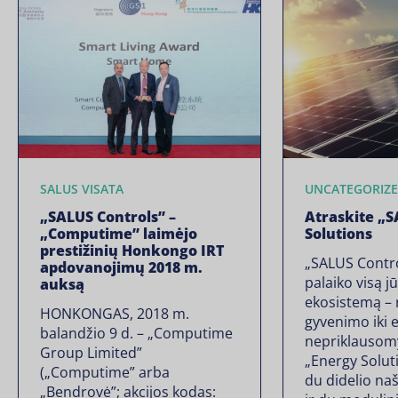
SALUS VISATA
UNCATEGORIZE
„SALUS Controls” –
Atraskite „
„Computime” laimėjo
Solutions
prestižinių Honkongo IRT
„SALUS Contr
apdovanojimų 2018 m.
palaiko visą 
auksą
ekosistemą – 
HONKONGAS, 2018 m.
gyvenimo iki 
balandžio 9 d. – „Computime
nepriklausom
Group Limited”
„Energy Soluti
(„Computime” arba
du didelio na
„Bendrovė”; akcijos kodas: