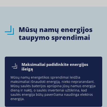
Mūsų namų energijos
taupymo sprendimai
Maksimaliai padidinkite energijos
išeigą
Mūsų namų energetikos sprendimai leidžia
maksimaliai išnaudoti energiją, nieko neprarandant.
Mūsų saulės baterijos aprūpina jūsų namus energija
dieną ir naktį, o saulės inverteriai užtikrina, kad
saulės energija būtų paverčiama naudinga elektros
energija.