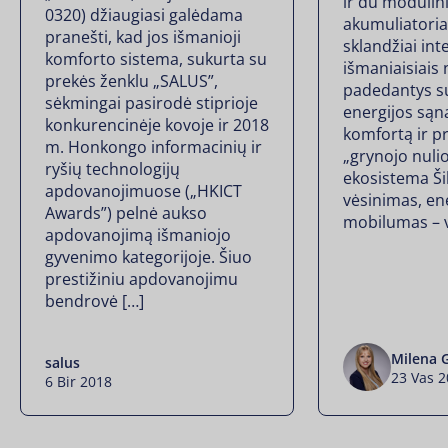
ir du modulini
0320) džiaugiasi galėdama
akumuliatoriai
pranešti, kad jos išmanioji
sklandžiai int
komforto sistema, sukurta su
išmaniaisiais
prekės ženklu „SALUS”,
padedantys s
sėkmingai pasirodė stiprioje
energijos sąn
konkurencinėje kovoje ir 2018
komfortą ir pr
m. Honkongo informacinių ir
„grynojo nulio
ryšių technologijų
ekosistema Ši
apdovanojimuose („HKICT
vėsinimas, ene
Awards”) pelnė aukso
mobilumas – v
apdovanojimą išmaniojo
gyvenimo kategorijoje. Šiuo
prestižiniu apdovanojimu
bendrovė […]
Milena 
salus
23 Vas 
6 Bir 2018