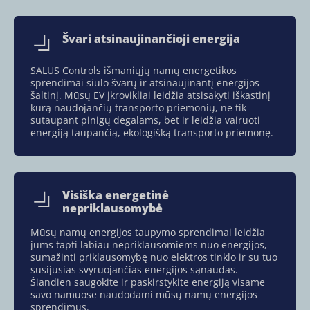
Švari atsinaujinančioji energija
SALUS Controls išmaniųjų namų energetikos
sprendimai siūlo švarų ir atsinaujinantį energijos
šaltinį. Mūsų EV įkrovikliai leidžia atsisakyti iškastinį
kurą naudojančių transporto priemonių, ne tik
sutaupant pinigų degalams, bet ir leidžia vairuoti
energiją taupančią, ekologišką transporto priemonę.
Visiška energetinė
nepriklausomybė
Mūsų namų energijos taupymo sprendimai leidžia
jums tapti labiau nepriklausomiems nuo energijos,
sumažinti priklausomybę nuo elektros tinklo ir su tuo
susijusias svyruojančias energijos sąnaudas.
Šiandien saugokite ir paskirstykite energiją visame
savo namuose naudodami mūsų namų energijos
sprendimus.