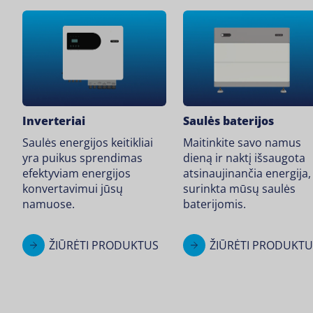
Inverteriai
Saulės baterijos
Saulės energijos keitikliai
Maitinkite savo namus
yra puikus sprendimas
dieną ir naktį išsaugota
efektyviam energijos
atsinaujinančia energija,
konvertavimui jūsų
surinkta mūsų saulės
namuose.
baterijomis.
ŽIŪRĖTI PRODUKTUS
ŽIŪRĖTI PRODUKTU