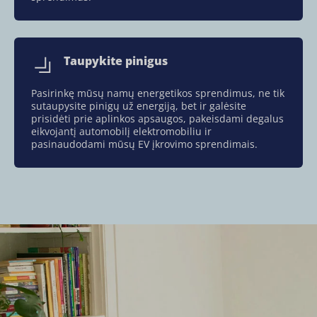
Taupykite pinigus
Pasirinkę mūsų namų energetikos sprendimus, ne tik
sutaupysite pinigų už energiją, bet ir galėsite
prisidėti prie aplinkos apsaugos, pakeisdami degalus
eikvojantį automobilį elektromobiliu ir
pasinaudodami mūsų EV įkrovimo sprendimais.