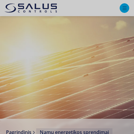
M
Pagrindinis
Namų energetikos sprendimai