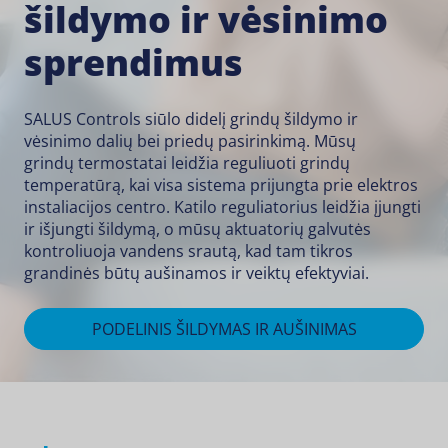
šildymo ir vėsinimo
sprendimus
SALUS Controls siūlo didelį grindų šildymo ir
vėsinimo dalių bei priedų pasirinkimą. Mūsų
grindų termostatai
leidžia reguliuoti grindų
temperatūrą, kai visa sistema prijungta prie elektros
instaliacijos centro.
Katilo reguliatorius
leidžia įjungti
ir išjungti šildymą, o mūsų
aktuatorių galvutės
kontroliuoja vandens srautą, kad tam tikros
grandinės būtų aušinamos ir veiktų efektyviai.
PODELINIS ŠILDYMAS IR AUŠINIMAS