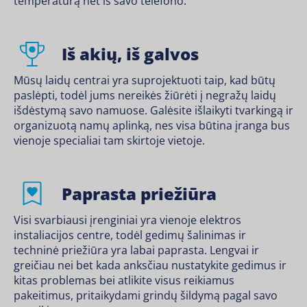
temperatūrą net iš savo telefono.
Iš akių, iš galvos
Mūsų laidų centrai yra suprojektuoti taip, kad būtų
paslėpti, todėl jums nereikės žiūrėti į negražų laidų
išdėstymą savo namuose. Galėsite išlaikyti tvarkingą ir
organizuotą namų aplinką, nes visa būtina įranga bus
vienoje specialiai tam skirtoje vietoje.
Paprasta priežiūra
Visi svarbiausi įrenginiai yra vienoje elektros
instaliacijos centre, todėl gedimų šalinimas ir
techninė priežiūra yra labai paprasta. Lengvai ir
greičiau nei bet kada anksčiau nustatykite gedimus ir
kitas problemas bei atlikite visus reikiamus
pakeitimus, pritaikydami grindų šildymą pagal savo