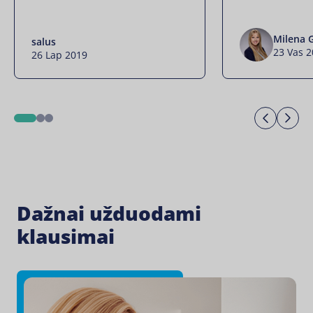
Milena 
salus
23 Vas 
26 Lap 2019
Previo
Ne
1
2
3
Dažnai užduodami
klausimai