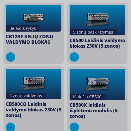
Belaidis ryšys
5 zonų paskirstymas
CB12RF KELIŲ ZONŲ
CB500 Laidinis valdymo
VALDYMO BLOKAS
blokas 230V (5 zonos)
5 zonų valdymas
Išplečia CB500
CB500CO Laidinis
CB500X laidinis
valdymo blokas 230V (5
išplėtimo modulis (5
zonos)
zonos)