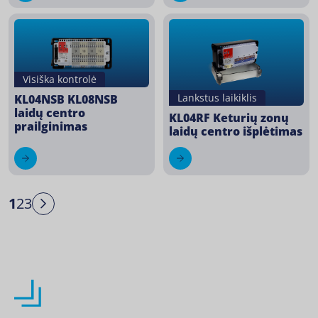
Visiška kontrolė
Lankstus laikiklis
KL04NSB KL08NSB
laidų centro
KL04RF Keturių zonų
prailginimas
laidų centro išplėtimas
1
2
3
Next