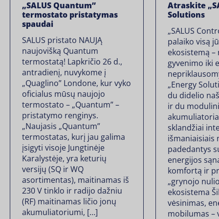
„SALUS Quantum”
Atraskite „
termostato pristatymas
Solutions
spaudai
„SALUS Contr
SALUS pristato NAUJĄ
palaiko visą 
naujovišką Quantum
ekosistemą – 
termostatą! Lapkričio 26 d.,
gyvenimo iki 
antradienį, nuvykome į
nepriklausom
„Quaglino” Londone, kur vyko
„Energy Soluti
oficialus mūsų naujojo
du didelio na
termostato – „Quantum” –
ir du modulini
pristatymo renginys.
akumuliatoriai
„Naujasis „Quantum”
sklandžiai int
termostatas, kurį jau galima
išmaniaisiais
įsigyti visoje Jungtinėje
padedantys s
Karalystėje, yra keturių
energijos sąn
versijų (SQ ir WQ
komfortą ir pr
asortimentas), maitinamas iš
„grynojo nulio
230 V tinklo ir radijo dažniu
ekosistema Ši
(RF) maitinamas ličio jonų
vėsinimas, ene
akumuliatoriumi, […]
mobilumas – v