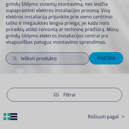
grindų šildymo sistemų
montavimą, nes leidžia
supaprastinti elektros instaliacijos procesą. Visą
elektros instaliaciją prijunkite prie vieno centrinio
taško ir mėgaukitės lengva prieiga, jei kada nors
prireiktų atlikti remontą ar techninę priežiūrą. Mūsų
grindų šildymo elektros instaliacijos centrai yra
visapusiškas patogus montavimo sprendimas.
PAIEŠKA
Filtrai
Grid Layout
List Layout