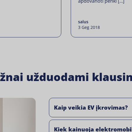
apdovanoti penki […]
salus
3 Geg 2018
žnai užduodami klausi
Kaip veikia EV įkrovimas?
Kiek kainuoja elektromobi