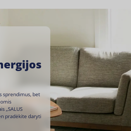
ergijos
os sprendimus, bet
komis
ais „SALUS
en pradėkite daryti