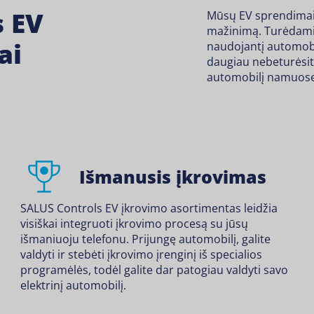
s EV
Mūsų EV sprendimai u
mažinimą. Turėdami n
ai
naudojantį automobil
daugiau nebeturėsite
automobilį namuose.
Išmanusis įkrovimas
SALUS Controls EV įkrovimo asortimentas leidžia
visiškai integruoti įkrovimo procesą su jūsų
išmaniuoju telefonu. Prijungę automobilį, galite
valdyti ir stebėti įkrovimo įrenginį iš specialios
programėlės, todėl galite dar patogiau valdyti savo
elektrinį automobilį.