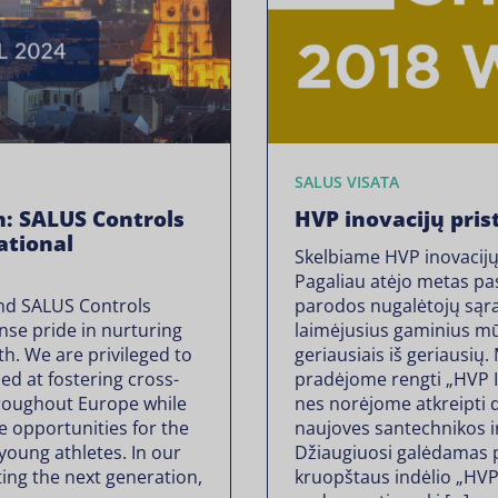
SALUS VISATA
: SALUS Controls
HVP inovacijų pri
ational
Skelbiame HVP inovacij
Pagaliau atėjo metas pa
nd SALUS Controls
parodos nugalėtojų sąra
se pride in nurturing
laimėjusius gaminius mū
th. We are privileged to
geriausiais iš geriausių
d at fostering cross-
pradėjome rengti „HVP 
hroughout Europe while
nes norėjome atkreipti 
e opportunities for the
naujoves santechnikos ir
young athletes. In our
Džiaugiuosi galėdamas pa
ng the next generation,
kruopštaus indėlio „HV