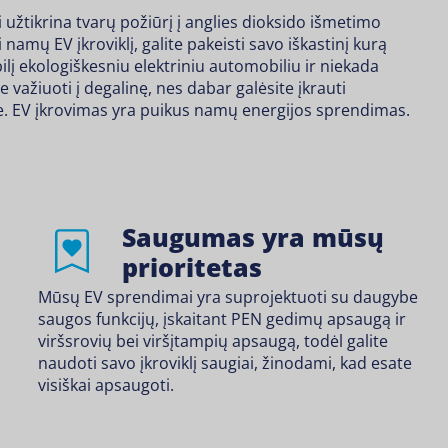
žtikrina tvarų požiūrį į anglies dioksido išmetimo
amų EV įkroviklį, galite pakeisti savo iškastinį kurą
į ekologiškesniu elektriniu automobiliu ir niekada
 važiuoti į degalinę, nes dabar galėsite įkrauti
 EV įkrovimas yra puikus
namų energijos sprendimas
.
Saugumas yra mūsų
prioritetas
Mūsų EV sprendimai yra suprojektuoti su daugybe
saugos funkcijų, įskaitant PEN gedimų apsaugą ir
viršsrovių bei viršįtampių apsaugą, todėl galite
naudoti savo įkroviklį saugiai, žinodami, kad esate
visiškai apsaugoti.