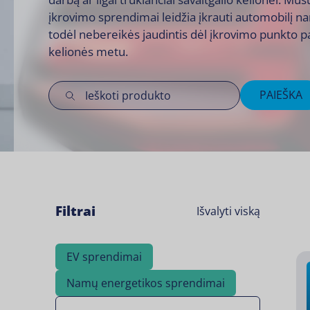
įkrovimo sprendimai leidžia įkrauti automobilį 
todėl nebereikės jaudintis dėl įkrovimo punkto p
kelionės metu.
PAIEŠKA
Filtrai
Išvalyti viską
EV sprendimai
Namų energetikos sprendimai