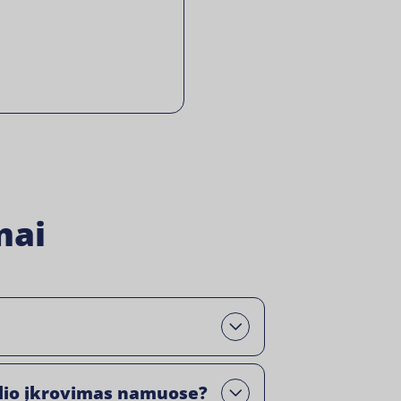
mai
Open
lio įkrovimas namuose?
Open