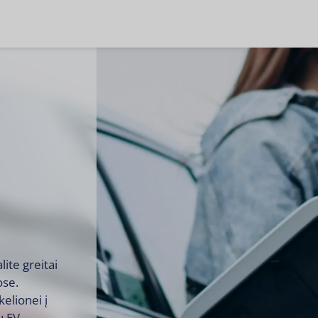
ite greitai
ose.
kelionei į
ų EV