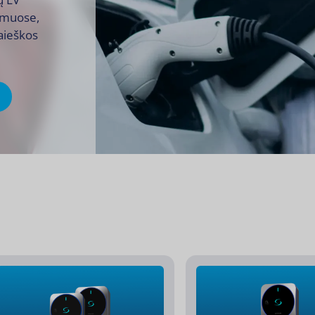
namuose,
aieškos