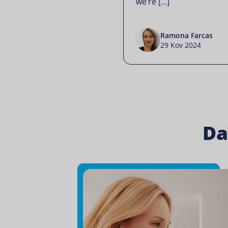
we’re […]
Ramona Farcas
29 Kov 2024
Da