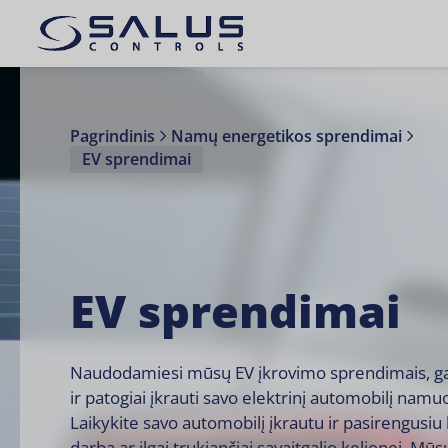
Pagrindinis
Namų energetikos sprendimai
EV sprendimai
EV sprendimai
Naudodamiesi mūsų EV įkrovimo sprendimais, gal
ir patogiai įkrauti savo elektrinį automobilį namu
Laikykite savo automobilį įkrautu ir pasirengusiu 
darbą ar ilgai trukiančiai savaitgalio kelionei. Mūs