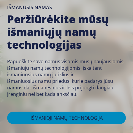
IŠMANUSIS NAMAS
Peržiūrėkite mūsų
išmaniųjų namų
technologijas
Papuoškite savo namus visomis mūsų naujausiomis
išmaniųjų namų technologijomis, įskaitant
išmaniuosius namų jutiklius
ir
išmaniuosius namų priedus
, kurie padarys jūsų
namus dar išmanesnius ir leis prijungti daugiau
įrenginių nei bet kada anksčiau.
IŠMANIOJI NAMŲ TECHNOLOGIJA