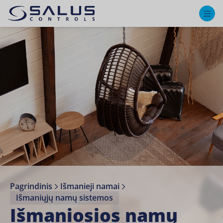
M
Pagrindinis
Išmanieji namai
Išmaniųjų namų sistemos
Išmaniosios namų