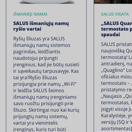
IŠMANIEJI NAMAI
SALUS VISATA
SALUS išmaniųjų namų
„SALUS Qua
ryšio vartai
termostato 
spaudai
Ryšių šliuzas yra SALUS
SALUS prista
išmaniųjų namų sistemos
naujovišką Q
pagrindas, leidžiantis
termostatą! La
naudotojui prijungti
antradienį, n
įrenginius, kad jie būtų susieti
„Quaglino” Lo
ir sąveikautų tarpusavyje. Kas
oficialus mūs
tai yra?Ryšio šliuzas
termostato –
prisijungia prie namų „Wi-Fi”
pristatymo re
ir leidžia SALUS šeimos
„Naujasis „Q
išmaniųjų namų įrenginiams
termostatas, 
savo ruožtu prisijungti prie
įsigyti visoje 
šliuzo. Skirtingai nuo kai kurių
Karalystėje, y
prijungtų namų sistemų,
versijų (SQ ir
vartai yra vienintelis
asortimentas)
įrenginys, kuris turi būti