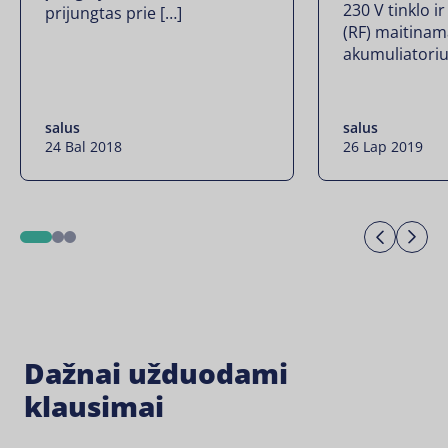
230 V tinklo i
prijungtas prie […]
(RF) maitinama
akumuliatoriu
salus
salus
24 Bal 2018
26 Lap 2019
Previo
Ne
1
2
3
Dažnai užduodami
klausimai