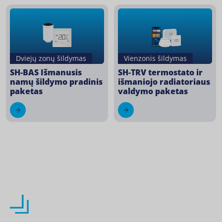
Dviejų zonų šildymas
Vienzonis šildymas
SH-BAS Išmanusis
SH-TRV termostato ir
namų šildymo pradinis
išmaniojo radiatoriaus
paketas
valdymo paketas