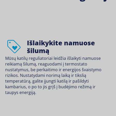
Išlaikykite namuose
šilumą
Mūsų katilų reguliatoriai leidžia išlaikyti namuose
reikiamą šilumą, reaguodami į termostato
nustatymus, be perkaitimo ir energijos švaistymo
rizikos. Nustatydami norimą laiką ir tikslią
temperatūrą, galite įjungti katilą ir pašildyti
kambarius, o po to jis grįš į budėjimo režimą ir
taupys energiją.