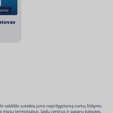
namas
mtuvas
lo valdiklis suteikia jums neprilygstamą namų šildymo
 mūsų termostatus, laidų centrus ir pavarų galvutes,