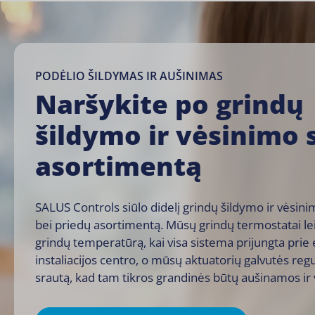
PODĖLIO ŠILDYMAS IR AUŠINIMAS
Naršykite po grindų
šildymo ir vėsinimo 
asortimentą
SALUS Controls siūlo didelį grindų šildymo ir vėsin
bei priedų asortimentą. Mūsų
grindų termostatai
le
grindų temperatūrą, kai visa sistema prijungta prie 
instaliacijos centro, o mūsų
aktuatorių galvutės
regu
srautą, kad tam tikros grandinės būtų aušinamos ir v