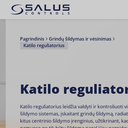
Pagrindinis
Grindų šildymas ir vėsinimas
Katilo reguliatorius
Katilo reguliato
Katilo reguliatorius leidžia valdyti ir kontroliuoti v
šildymo sistemas, įskaitant
grindų šildymą
, radia
kitus centrinio šildymo įrenginius, užtikrinant, ka
namuose ne tik būtų šildoma pagal jūsų pageida