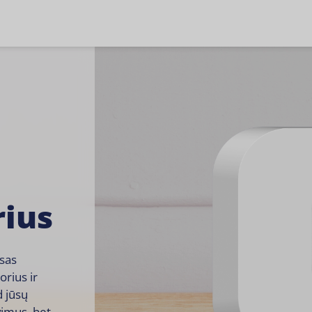
rius
isas
torius ir
d jūsų
vimus, bet