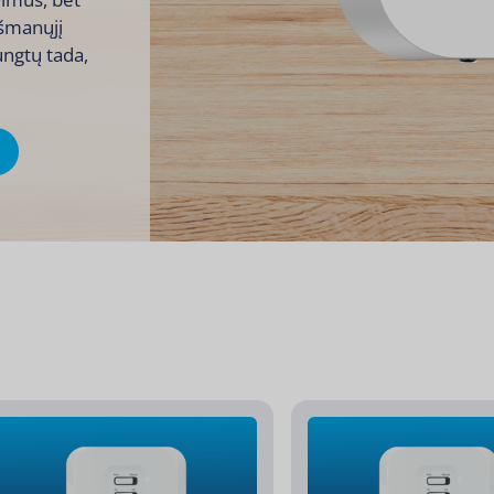
išmanųjį
jungtų tada,