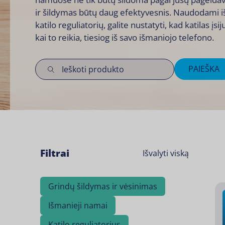
ir šildymas būtų daug efektyvesnis. Naudodami 
katilo reguliatorių, galite nustatyti, kad katilas įsi
kai to reikia, tiesiog iš savo išmaniojo telefono.
PAIEŠKA
Filtrai
Išvalyti viską
Grindų šildymas ir vėsinimas
Išmanieji namai
Katilo reguliatorius