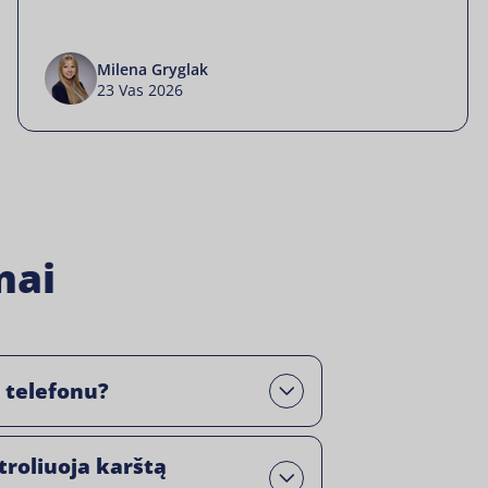
Milena Gryglak
23 Vas 2026
mai
o telefonu?
Open
troliuoja karštą
Open