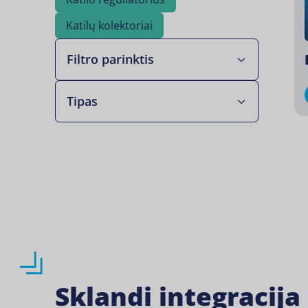
Katilų kolektoriai⁣
Filtro parinktis
Tipas
Sklandi integracij