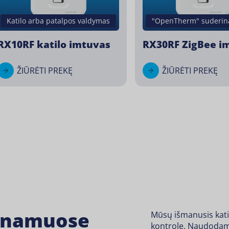
Katilo arba patalpos valdymas
"OpenTherm" suderi
RX10RF katilo imtuvas
RX30RF ZigBee i
ŽIŪRĖTI PREKĘ
ŽIŪRĖTI PREKĘ
a namuose
Mūsų išmanusis kati
kontrolę. Naudodami