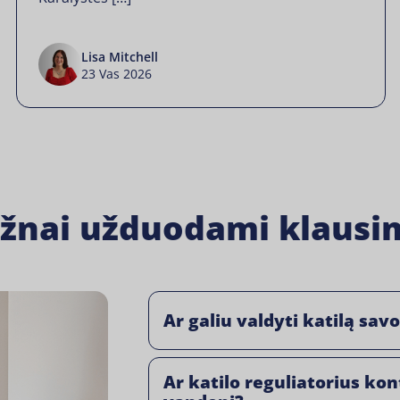
Lisa Mitchell
23 Vas 2026
žnai užduodami klausi
Ar galiu valdyti katilą sav
Ar katilo reguliatorius kon