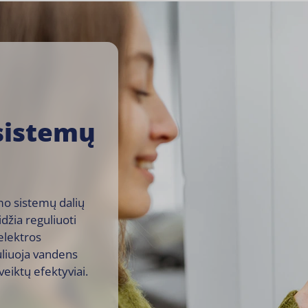
sistemų
imo sistemų dalių
idžia reguliuoti
elektros
liuoja vandens
eiktų efektyviai.