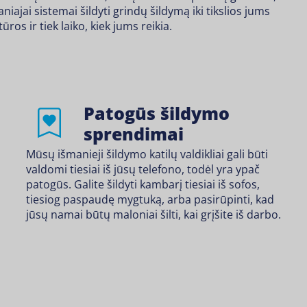
aniajai sistemai šildyti grindų šildymą iki tikslios jums
ros ir tiek laiko, kiek jums reikia.
Patogūs šildymo
sprendimai
Mūsų išmanieji šildymo katilų valdikliai gali būti
valdomi tiesiai iš jūsų telefono, todėl yra ypač
patogūs. Galite šildyti kambarį tiesiai iš sofos,
tiesiog paspaudę mygtuką, arba pasirūpinti, kad
jūsų namai būtų maloniai šilti, kai grįšite iš darbo.