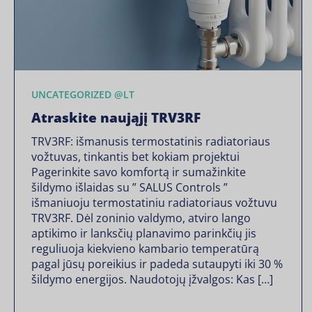
UNCATEGORIZED @LT
Atraskite naująjį TRV3RF
TRV3RF: išmanusis termostatinis radiatoriaus
vožtuvas, tinkantis bet kokiam projektui
Pagerinkite savo komfortą ir sumažinkite
šildymo išlaidas su ” SALUS Controls ”
išmaniuoju termostatiniu radiatoriaus vožtuvu
TRV3RF. Dėl zoninio valdymo, atviro lango
aptikimo ir lanksčių planavimo parinkčių jis
reguliuoja kiekvieno kambario temperatūrą
pagal jūsų poreikius ir padeda sutaupyti iki 30 %
šildymo energijos. Naudotojų įžvalgos: Kas […]