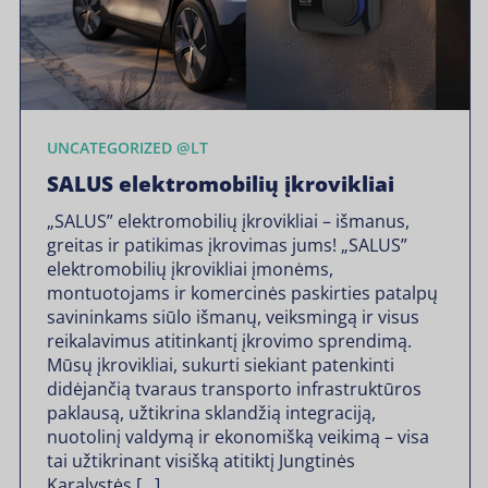
UNCATEGORIZED @LT
SALUS elektromobilių įkrovikliai
„SALUS” elektromobilių įkrovikliai – išmanus,
greitas ir patikimas įkrovimas jums! „SALUS”
elektromobilių įkrovikliai įmonėms,
montuotojams ir komercinės paskirties patalpų
savininkams siūlo išmanų, veiksmingą ir visus
reikalavimus atitinkantį įkrovimo sprendimą.
Mūsų įkrovikliai, sukurti siekiant patenkinti
didėjančią tvaraus transporto infrastruktūros
paklausą, užtikrina sklandžią integraciją,
nuotolinį valdymą ir ekonomišką veikimą – visa
tai užtikrinant visišką atitiktį Jungtinės
Karalystės […]