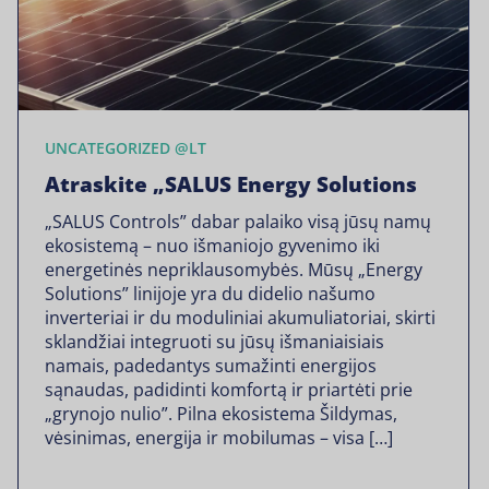
UNCATEGORIZED @LT
Atraskite „SALUS Energy Solutions
„SALUS Controls” dabar palaiko visą jūsų namų
ekosistemą – nuo išmaniojo gyvenimo iki
energetinės nepriklausomybės. Mūsų „Energy
Solutions” linijoje yra du didelio našumo
inverteriai ir du moduliniai akumuliatoriai, skirti
sklandžiai integruoti su jūsų išmaniaisiais
namais, padedantys sumažinti energijos
sąnaudas, padidinti komfortą ir priartėti prie
„grynojo nulio”. Pilna ekosistema Šildymas,
vėsinimas, energija ir mobilumas – visa […]