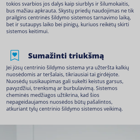
tokios svarbios jos dalys kaip siurblys ir šilumokaitis,
bus mažiau apkrauta. Skystų priedų naudojimas ne tik
prailgins centrinės šildymo sistemos tarnavimo laiką,
bet ir sutaupys laiko bei pinigų, kuriuos reikėtų skirti
sistemos keitimui.
Sumažinti triukšmą
Jei jūsų centrinio šildymo sistema yra užteršta kalkių
nuosėdomis ar teršalais, tikriausiai tai girdėjote.
Nuosėdų susikaupimas gali sukelti keistus garsus,
pavyzdžiui, trenksmą ar burbulavimą. Sistemos
cheminės medžiagos užtikrina, kad šios
nepageidaujamos nuosėdos būtų pašalintos,
atkuriant tylų centrinio šildymo sistemos veikimą.