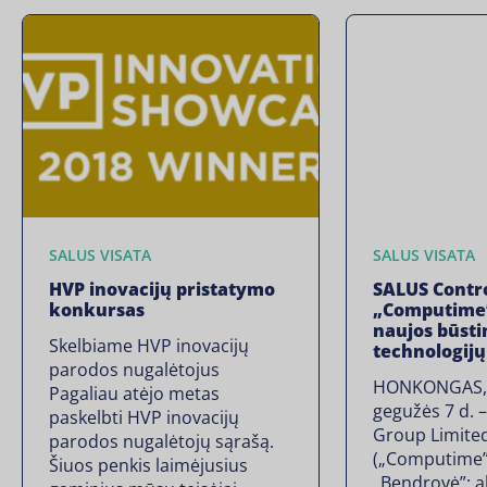
SALUS VISATA
SALUS VISATA
HVP inovacijų pristatymo
SALUS Contro
konkursas
„Computime”
naujos būst
Skelbiame HVP inovacijų
technologij
parodos nugalėtojus
HONKONGAS, 
Pagaliau atėjo metas
gegužės 7 d.
paskelbti HVP inovacijų
Group Limite
parodos nugalėtojų sąrašą.
(„Computime”
Šiuos penkis laimėjusius
„Bendrovė”; a