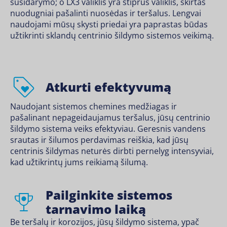
susidarymo; o LX3 valiklis yra stiprus valiklis, skirtas
nuodugniai pašalinti nuosėdas ir teršalus. Lengvai
naudojami mūsų skysti priedai yra paprastas būdas
užtikrinti sklandų centrinio šildymo sistemos veikimą.
Atkurti efektyvumą
Naudojant sistemos chemines medžiagas ir
pašalinant nepageidaujamus teršalus, jūsų centrinio
šildymo sistema veiks efektyviau. Geresnis vandens
srautas ir šilumos perdavimas reiškia, kad jūsų
centrinis šildymas neturės dirbti pernelyg intensyviai,
kad užtikrintų jums reikiamą šilumą.
Pailginkite sistemos
tarnavimo laiką
Be teršalų ir korozijos, jūsų šildymo sistema, ypač