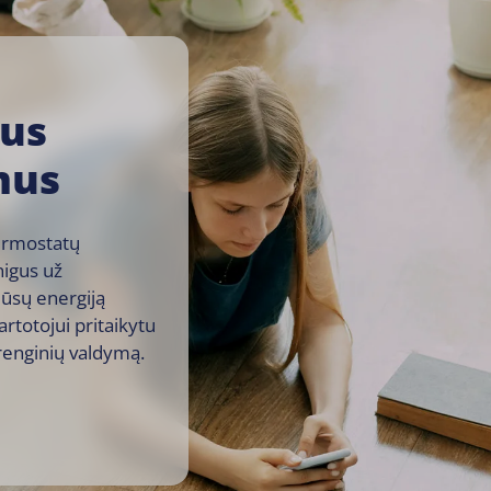
kus
mus
termostatų
nigus už
ūsų energiją
rtotojui pritaikytu
įrenginių valdymą.