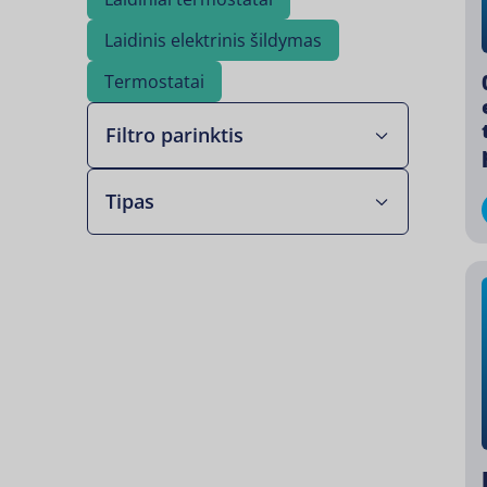
Laidinis elektrinis šildymas
Termostatai
Filtro parinktis
Tipas