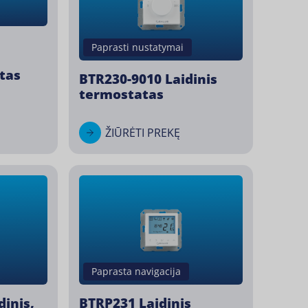
Paprasti nustatymai
atas
BTR230-9010 Laidinis
termostatas
ŽIŪRĖTI PREKĘ
Paprasta navigacija
dinis,
BTRP231 Laidinis