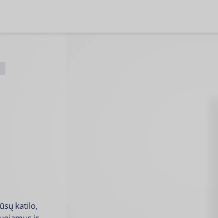
ūsų katilo,
muojamus ir