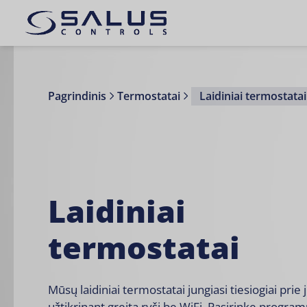
Pagrindinis
Termostatai
Laidiniai termostatai
Laidiniai
termostatai
Mūsų laidiniai termostatai jungiasi tiesiogiai prie j
užtikrinant greitą ryšį be WiFi. Pasirinkę progra