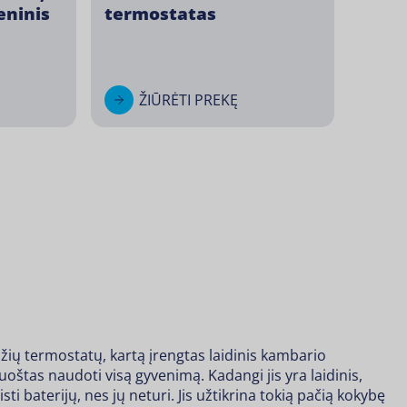
eninis
termostatas
ŽIŪRĖTI PREKĘ
džių termostatų, kartą įrengtas laidinis kambario
oštas naudoti visą gyvenimą. Kadangi jis yra laidinis,
isti baterijų, nes jų neturi. Jis užtikrina tokią pačią kokybę