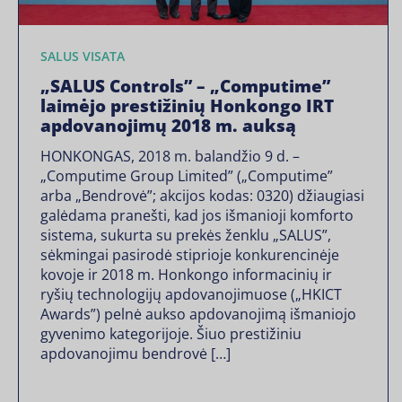
SALUS VISATA
„SALUS Controls” – „Computime”
laimėjo prestižinių Honkongo IRT
apdovanojimų 2018 m. auksą
HONKONGAS, 2018 m. balandžio 9 d. –
„Computime Group Limited” („Computime”
arba „Bendrovė”; akcijos kodas: 0320) džiaugiasi
galėdama pranešti, kad jos išmanioji komforto
sistema, sukurta su prekės ženklu „SALUS”,
sėkmingai pasirodė stiprioje konkurencinėje
kovoje ir 2018 m. Honkongo informacinių ir
ryšių technologijų apdovanojimuose („HKICT
Awards”) pelnė aukso apdovanojimą išmaniojo
gyvenimo kategorijoje. Šiuo prestižiniu
apdovanojimu bendrovė […]