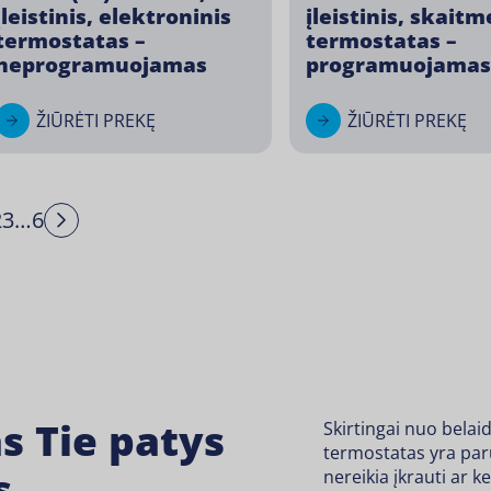
įleistinis, elektroninis
įleistinis, skaitm
termostatas –
termostatas –
neprogramuojamas
programuojamas
ŽIŪRĖTI PREKĘ
ŽIŪRĖTI PREKĘ
2
3
…
6
Next
s Tie patys
Skirtingai nuo belai
termostatas yra paru
s
nereikia įkrauti ar ke