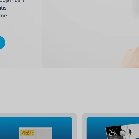
tis
ame