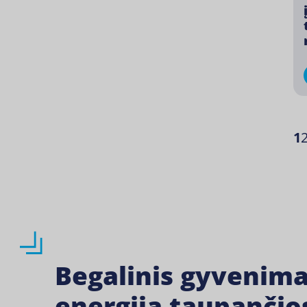
1
Begalinis gyvenima
energiją taupančio