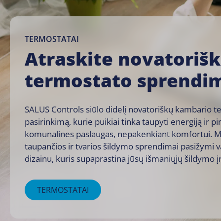
TERMOSTATAI
Atraskite novatoriš
termostato sprendi
SALUS Controls siūlo didelį novatoriškų kambario 
pasirinkimą, kurie puikiai tinka taupyti energiją ir pi
komunalines paslaugas, nepakenkiant komfortui. M
taupančios ir tvarios šildymo sprendimai pasižymi va
dizainu, kuris supaprastina jūsų išmaniųjų šildymo 
TERMOSTATAI