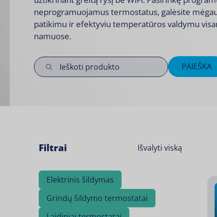
neprogramuojamus
termostatus
, galėsite mėgau
patikimu ir efektyviu temperatūros valdymu vis
namuose.
PAIEŠKA
Filtrai
Išvalyti viską
Elektrinis šildymas
Grindų šildymo termostatai
Laidiniai termostatai