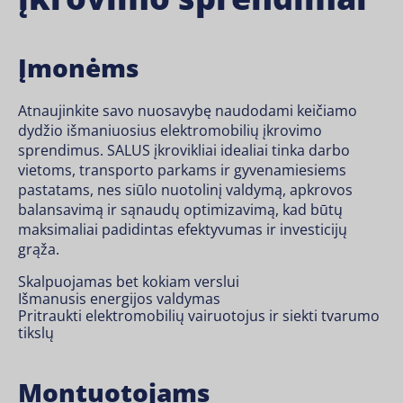
Įmonėms
Atnaujinkite savo nuosavybę naudodami keičiamo
dydžio išmaniuosius elektromobilių įkrovimo
sprendimus. SALUS įkrovikliai idealiai tinka darbo
vietoms, transporto parkams ir gyvenamiesiems
pastatams, nes siūlo nuotolinį valdymą, apkrovos
balansavimą ir sąnaudų optimizavimą, kad būtų
maksimaliai padidintas efektyvumas ir investicijų
grąža.
Skalpuojamas bet kokiam verslui
Išmanusis energijos valdymas
Pritraukti elektromobilių vairuotojus ir siekti tvarumo
tikslų
Montuotojams