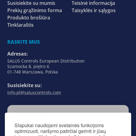
Susisiekite su mumis
Teisinė informacija
Prekių grąžinimo forma
Taisyklės ir sąlygos
Produkto brošiūra
Tinklaraštis
RASKITE MUS
Adresas:
SALUS Controls European Distribution
Szamocka 8, piętro 6
01-748 Warszawa, Polska
Susisiekite su:
info.pl@saluscontrols.com
PRENUMERUOTI
Slapukai naudojami svetainės funkcijoms
Prenumeruodami mūsų naujienlaiškį, sekite
optimizuoti, naršymo patirčiai gerinti ir jūsų
viską, kas susiję su „SALUS Controls”.