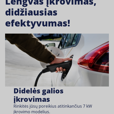
Lengvas įkrovimas,
didžiausias
efektyvumas!
Didelės galios
įkrovimas
Rinkitės jūsų poreikius atitinkančius 7 kW
įkrovimo modelius.