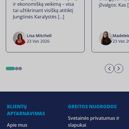
ir ekonomišką veikimą – visa
įžvalgos: Kas 
tai užtikrinant visišką atitiktį
Jungtinės Karalystės […]
Lisa Mitchell
Madelei
23 Vas 2026
23 Vas 
Previo
Ne
1
2
3
KLIENTŲ
GREITOS NUORODOS
APTARNAVIMAS
Svetainės privatumas ir
Apie mus
slapukai