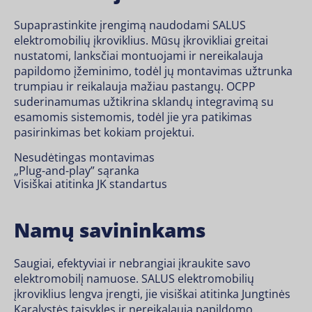
Supaprastinkite įrengimą naudodami SALUS
elektromobilių įkroviklius. Mūsų įkrovikliai greitai
nustatomi, lanksčiai montuojami ir nereikalauja
papildomo įžeminimo, todėl jų montavimas užtrunka
trumpiau ir reikalauja mažiau pastangų. OCPP
suderinamumas užtikrina sklandų integravimą su
esamomis sistemomis, todėl jie yra patikimas
pasirinkimas bet kokiam projektui.
Nesudėtingas montavimas
„Plug-and-play” sąranka
Visiškai atitinka JK standartus
Namų savininkams
Saugiai, efektyviai ir nebrangiai įkraukite savo
elektromobilį namuose. SALUS elektromobilių
įkroviklius lengva įrengti, jie visiškai atitinka Jungtinės
Karalystės taisykles ir nereikalauja papildomo