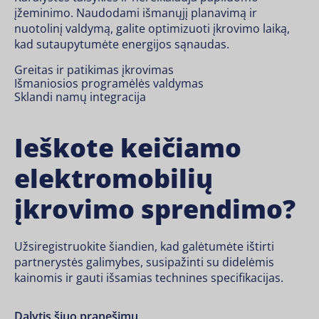
įžeminimo. Naudodami išmanųjį planavimą ir
nuotolinį valdymą, galite optimizuoti įkrovimo laiką,
kad sutaupytumėte energijos sąnaudas.
Greitas ir patikimas įkrovimas
Išmaniosios programėlės valdymas
Sklandi namų integracija
Ieškote keičiamo
elektromobilių
įkrovimo sprendimo?
Užsiregistruokite šiandien, kad galėtumėte ištirti
partnerystės galimybes, susipažinti su didelėmis
kainomis ir gauti išsamias technines specifikacijas.
Dalytis šiuo pranešimu