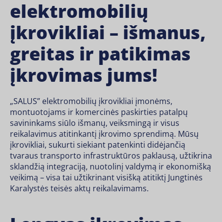
elektromobilių
įkrovikliai – išmanus,
greitas ir patikimas
įkrovimas jums!
„SALUS” elektromobilių įkrovikliai įmonėms,
montuotojams ir komercinės paskirties patalpų
savininkams siūlo išmanų, veiksmingą ir visus
reikalavimus atitinkantį įkrovimo sprendimą. Mūsų
įkrovikliai, sukurti siekiant patenkinti didėjančią
tvaraus transporto infrastruktūros paklausą, užtikrina
sklandžią integraciją, nuotolinį valdymą ir ekonomišką
veikimą – visa tai užtikrinant visišką atitiktį Jungtinės
Karalystės teisės aktų reikalavimams.