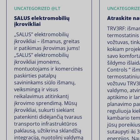
UNCATEGORIZED @LT
UNCATEGORIZE
SALUS elektromobilių
Atraskite na
įkrovikliai
TRV3RF: išma
„SALUS” elektromobilių
termostatinis
įkrovikliai – išmanus, greitas
vožtuvas, tink
ir patikimas įkrovimas jums!
kokiam projek
„SALUS” elektromobilių
savo komfortą
įkrovikliai įmonėms,
šildymo išlai
montuotojams ir komercinės
Controls ” iš
paskirties patalpų
termostatiniu
savininkams siūlo išmanų,
vožtuvu TRV3R
veiksmingą ir visus
valdymo, atvi
reikalavimus atitinkantį
aptikimo ir la
įkrovimo sprendimą. Mūsų
planavimo par
įkrovikliai, sukurti siekiant
reguliuoja kie
patenkinti didėjančią tvaraus
kambario tem
transporto infrastruktūros
jūsų poreikiu
paklausą, užtikrina sklandžią
sutaupyti iki 
integraciją, nuotolinį valdymą
energijos. Na