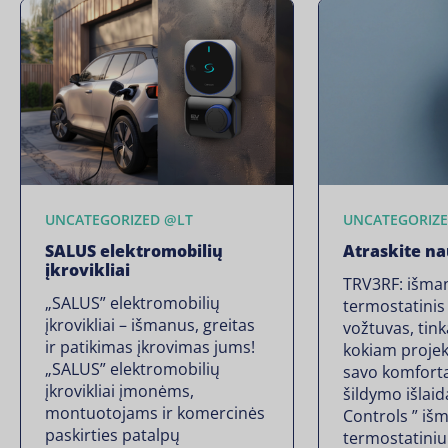
UNCATEGORIZED @LT
UNCATEGORIZE
SALUS elektromobilių
Atraskite na
įkrovikliai
TRV3RF: išma
„SALUS” elektromobilių
termostatinis
įkrovikliai – išmanus, greitas
vožtuvas, tink
ir patikimas įkrovimas jums!
kokiam projek
„SALUS” elektromobilių
savo komfortą
įkrovikliai įmonėms,
šildymo išlai
montuotojams ir komercinės
Controls ” iš
paskirties patalpų
termostatiniu