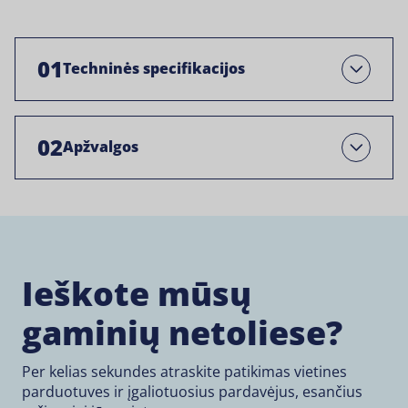
01
Techninės specifikacijos
Atviras
02
Apžvalgos
Open
Ieškote mūsų
gaminių netoliese?
Per kelias sekundes atraskite patikimas vietines
parduotuves ir įgaliotuosius pardavėjus, esančius