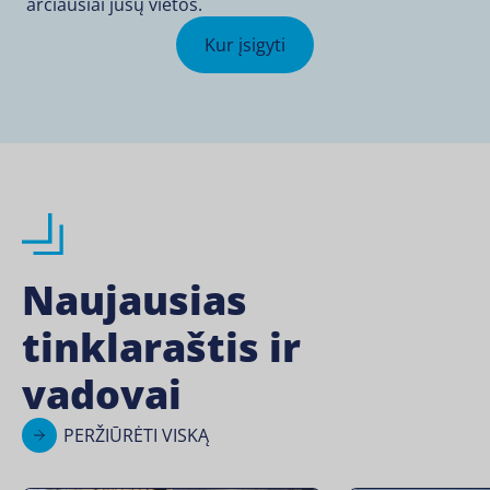
arčiausiai jūsų vietos.
Kur įsigyti
Naujausias
tinklaraštis ir
vadovai
PERŽIŪRĖTI VISKĄ