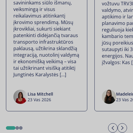
savininkams siūlo išmanų,
vožtuvu TRV3R
veiksmingą ir visus
valdymo, atvi
reikalavimus atitinkantį
aptikimo ir la
įkrovimo sprendimą. Mūsų
planavimo par
įkrovikliai, sukurti siekiant
reguliuoja kie
patenkinti didėjančią tvaraus
kambario tem
transporto infrastruktūros
jūsų poreikiu
paklausą, užtikrina sklandžią
sutaupyti iki 
integraciją, nuotolinį valdymą
energijos. Na
ir ekonomišką veikimą – visa
įžvalgos: Kas 
tai užtikrinant visišką atitiktį
Jungtinės Karalystės […]
Lisa Mitchell
Madelei
23 Vas 2026
23 Vas 
Previo
Ne
1
2
3