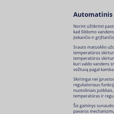
Automatinis
Norint užtikrinti pas
kad šildomo vandens 
įtekančio ir grįžtanči
Srauto matuoklio uždu
temperatūros skirtumą
temperatūros skirtumą 
kuri valdo vandens s
vožtuvą pagal kambar
Skirtingai nei įprast
reguliatoriaus funkci
nuotoliniais jutikliai
temperatūras ir regu
Šis gaminys sunaudoj
pavaros mechanizmų, k