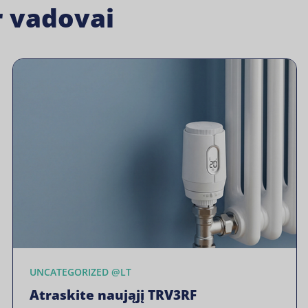
ir vadovai
UNCATEGORIZED @LT
Atraskite naująjį TRV3RF