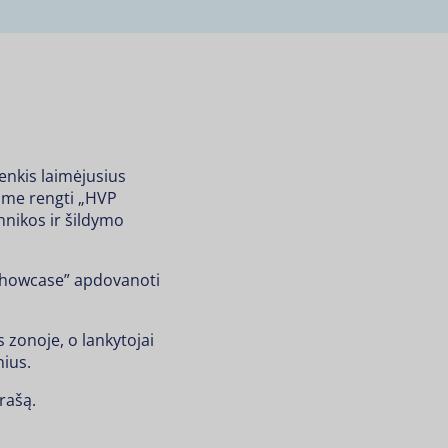
enkis laimėjusius
jome rengti „HVP
nikos ir šildymo
 Showcase” apdovanoti
 zonoje, o lankytojai
nius.
rašą.