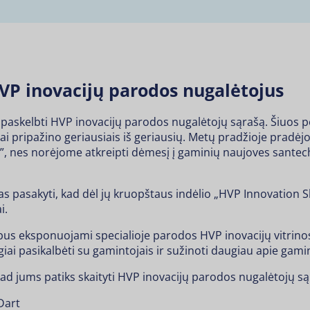
P inovacijų parodos nugalėtojus
 paskelbti HVP inovacijų parodos nugalėtojų sąrašą. Šiuos p
ai pripažino geriausiais iš geriausių. Metų pradžioje pradė
, nes norėjome atkreipti dėmesį į gaminių naujoves santech
s pasakyti, kad dėl jų kruopštaus indėlio „HVP Innovation
i.
bus eksponuojami specialioje parodos HVP inovacijų vitrinos
giai pasikalbėti su gamintojais ir sužinoti daugiau apie gami
kad jums patiks skaityti HVP inovacijų parodos nugalėtojų są
Dart