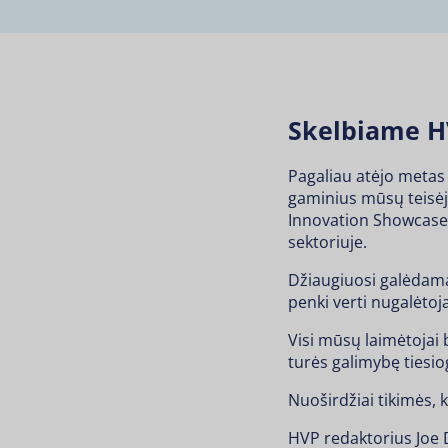
Skelbiame HV
Pagaliau atėjo metas
gaminius mūsų teisėj
Innovation Showcase”
sektoriuje.
Džiaugiuosi galėdama
penki verti nugalėtoja
Visi mūsų laimėtojai 
turės galimybę tiesio
Nuoširdžiai tikimės, 
HVP redaktorius Joe 