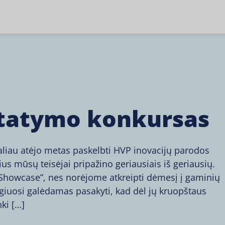
statymo konkursas
liau atėjo metas paskelbti HVP inovacijų parodos
s mūsų teisėjai pripažino geriausiais iš geriausių.
Showcase”, nes norėjome atkreipti dėmesį į gaminių
ugiuosi galėdamas pasakyti, kad dėl jų kruopštaus
ki […]