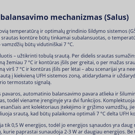
 balansavimo mechanizmas (Salus)
tovią temperatūrą ir optimalų grindinio šildymo sistemos (GŠ
srautas kontūre būtų tinkamai subalansuotas, o temperatū
o vamzdžių būtų vidutiniškai 7 °C.
otis – užtikrinti tobulą srautą. Per didelis srautas sumažin
 žemiau 7 °C ir kontūras įšils per greitai, o per mažas sra
virš 7 °C ir kontūras įšils per lėtai – abu scenarijai yra nee
rautą į kiekvieną UFH sistemos zoną, atidarydama ir uždary
io termostato signalą.
os pavaros, automatinio balansavimo pavara atlieka ir šilumi
jas, todėl viename įrenginyje yra dvi funkcijos. Komplektuo
s, esančiais ant kolektoriaus įtekėjimo ir grįžimo vamzdžių, ji
liuoja srautą, kad būtų palaikoma optimali 7 °C delta UFH 
a tik 0,5 W energijos, todėl jo energijos sąnaudos yra daug
urie paprastai sunaudoja 2-3 W ar daugiau energijos. Be to,