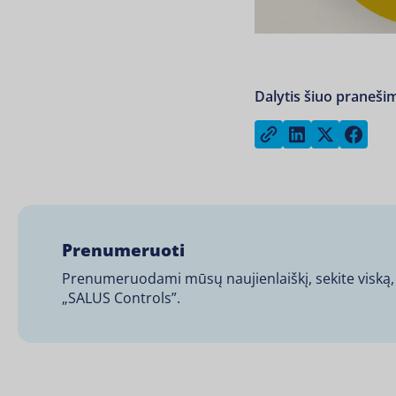
Dalytis šiuo praneši
Share on Lin
Share on
Sha
Copy link
Prenumeruoti
Prenumeruodami mūsų naujienlaiškį, sekite viską, 
„SALUS Controls”.