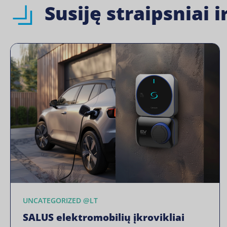
Susiję straipsniai 
UNCATEGORIZED @LT
SALUS elektromobilių įkrovikliai