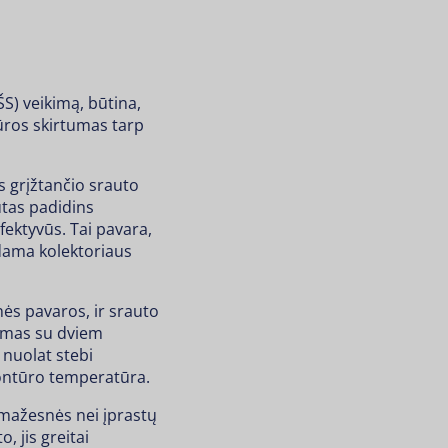
S) veikimą, būtina,
ros skirtumas tarp
s grįžtančio srauto
utas padidins
fektyvūs. Tai pavara,
dama kolektoriaus
nės pavaros, ir srauto
jamas su dviem
e nuolat stebi
kontūro temperatūra.
 mažesnės nei įprastų
 jis greitai