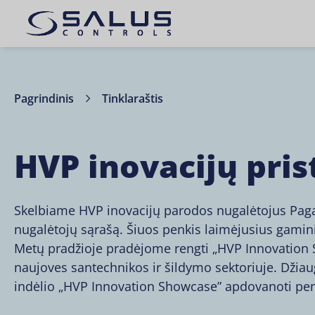
Pagrindinis
Tinklaraštis
HVP inovacijų pri
Skelbiame HVP inovacijų parodos nugalėtojus Paga
nugalėtojų sąrašą. Šiuos penkis laimėjusius gaminiu
Metų pradžioje pradėjome rengti „HVP Innovation 
naujoves santechnikos ir šildymo sektoriuje. Džia
indėlio „HVP Innovation Showcase” apdovanoti pen