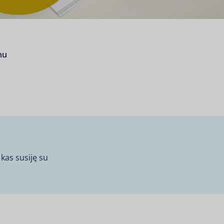
mu
kedIn
 Twitter
re on Facebook
kas susiję su