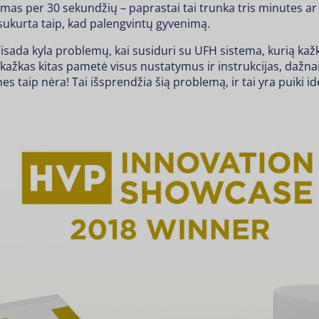
as per 30 sekundžių – paprastai tai trunka tris minutes ar 
ukurta taip, kad palengvintų gyvenimą.
isada kyla problemų, kai susiduri su UFH sistema, kurią kažk
i kažkas kitas pametė visus nustatymus ir instrukcijas, dažna
es taip nėra! Tai išsprendžia šią problemą, ir tai yra puiki id