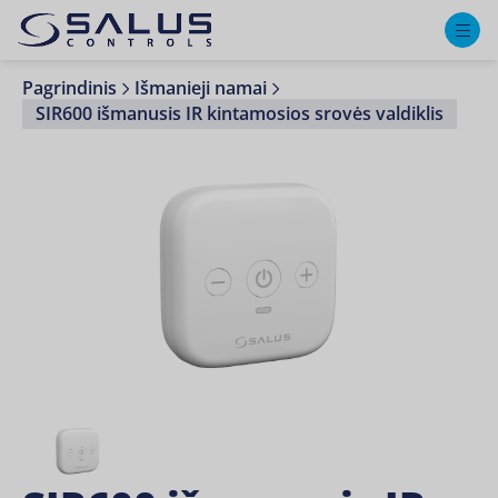
M
Pagrindinis
Išmanieji namai
SIR600 išmanusis IR kintamosios srovės valdiklis