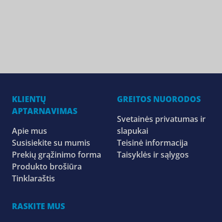
KLIENTŲ
GREITOS NUORODOS
APTARNAVIMAS
Svetainės privatumas ir
Apie mus
slapukai
Susisiekite su mumis
Teisinė informacija
Prekių grąžinimo forma
Taisyklės ir sąlygos
Produkto brošiūra
Tinklaraštis
RASKITE MUS