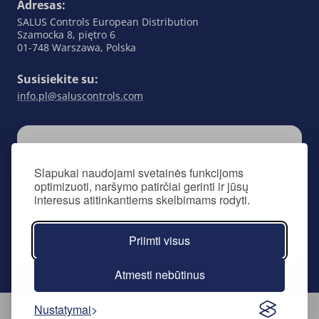
Adresas:
SALUS Controls European Distribution
Szamocka 8, piętro 6
01-748 Warszawa, Polska
Susisiekite su:
info.pl@saluscontrols.com
PRENUMERUOTI
Slapukai naudojami svetainės funkcijoms
Prenumeruodami mūsų naujienlaiškį, sekite
optimizuoti, naršymo patirčiai gerinti ir jūsų
viską, kas susiję su „SALUS Controls”.
interesus atitinkantiems skelbimams rodyti.
Prenumeruoti naujienlaiškį
Priimti visus
Atmesti nebūtinus
Nustatymai