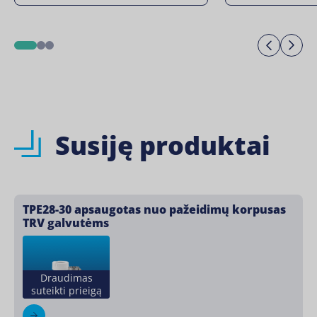
Previo
Ne
1
2
3
Susiję produktai
TPE28-30 apsaugotas nuo pažeidimų korpusas
TRV galvutėms
Draudimas
suteikti prieigą