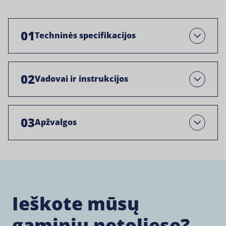
01
Techninės specifikacijos
Atviras
02
Vadovai ir instrukcijos
Open
03
Apžvalgos
Open
Ieškote mūsų
gaminių netoliese?