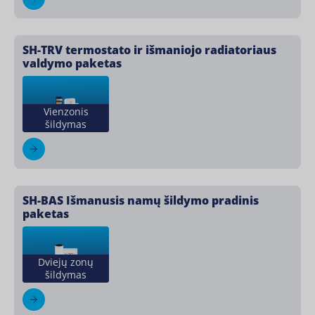
SH-TRV termostato ir išmaniojo radiatoriaus
valdymo paketas
Vienzonis
šildymas
SH-BAS Išmanusis namų šildymo pradinis
paketas
Dviejų zonų
šildymas