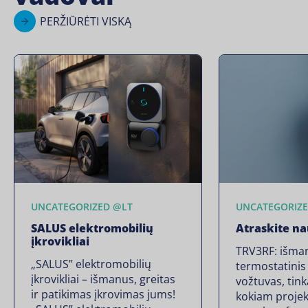
PERŽIŪRĖTI VISKĄ
UNCATEGORIZED @LT
UNCATEGORIZE
SALUS elektromobilių
Atraskite na
įkrovikliai
TRV3RF: išma
„SALUS” elektromobilių
termostatinis
įkrovikliai – išmanus, greitas
vožtuvas, tink
ir patikimas įkrovimas jums!
kokiam projek