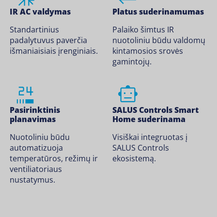
IR AC valdymas
Platus suderinamumas
Standartinius
Palaiko šimtus IR
padalytuvus paverčia
nuotoliniu būdu valdomų
išmaniaisiais įrenginiais.
kintamosios srovės
gamintojų.
Pasirinktinis
SALUS Controls Smart
planavimas
Home suderinama
Nuotoliniu būdu
Visiškai integruotas į
automatizuoja
SALUS Controls
temperatūros, režimų ir
ekosistemą.
ventiliatoriaus
nustatymus.