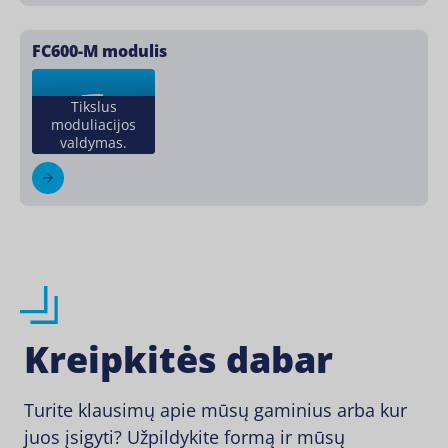
FC600-M modulis
Tikslus
moduliacijos
valdymas.
Kreipkitės dabar
Turite klausimų apie mūsų gaminius arba kur
juos įsigyti? Užpildykite formą ir mūsų