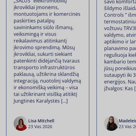
„SALUS” elektromobilių
savo komfortą
įkrovikliai įmonėms,
šildymo išlai
montuotojams ir komercinės
Controls ” iš
paskirties patalpų
termostatiniu
savininkams siūlo išmanų,
vožtuvu TRV3R
veiksmingą ir visus
valdymo, atvi
reikalavimus atitinkantį
aptikimo ir la
įkrovimo sprendimą. Mūsų
planavimo par
įkrovikliai, sukurti siekiant
reguliuoja kie
patenkinti didėjančią tvaraus
kambario tem
transporto infrastruktūros
jūsų poreikiu
paklausą, užtikrina sklandžią
sutaupyti iki 
integraciją, nuotolinį valdymą
energijos. Na
ir ekonomišką veikimą – visa
įžvalgos: Kas 
tai užtikrinant visišką atitiktį
Jungtinės Karalystės […]
Lisa Mitchell
Madelei
23 Vas 2026
23 Vas 