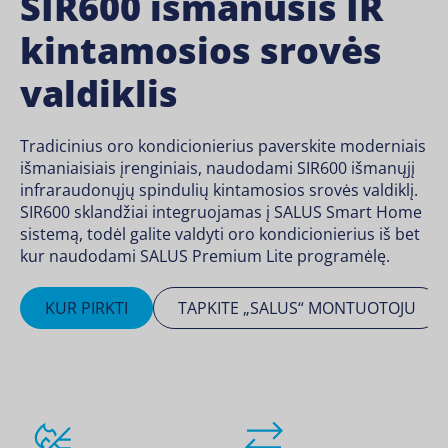
SIR600 išmanusis IR
kintamosios srovės
valdiklis
Tradicinius oro kondicionierius paverskite moderniais
išmaniaisiais įrenginiais, naudodami SIR600 išmanųjį
infraraudonųjų spindulių kintamosios srovės valdiklį.
SIR600 sklandžiai integruojamas į SALUS Smart Home
sistemą, todėl galite valdyti oro kondicionierius iš bet
kur naudodami SALUS Premium Lite programėlę.
KUR PIRKTI
TAPKITE „SALUS“ MONTUOTOJU