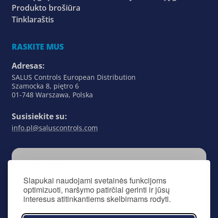
Produkto brošiūra
Tinklaraštis
RASKITE MUS
Adresas:
SALUS Controls European Distribution
Szamocka 8, piętro 6
01-748 Warszawa, Polska
Susisiekite su:
info.pl@saluscontrols.com
PRENUMERUOTI
Slapukai naudojami svetainės funkcijoms
Prenumeruodami mūsų naujienlaiškį, sekite
optimizuoti, naršymo patirčiai gerinti ir jūsų
viską, kas susiję su „SALUS Controls”.
interesus atitinkantiems skelbimams rodyti.