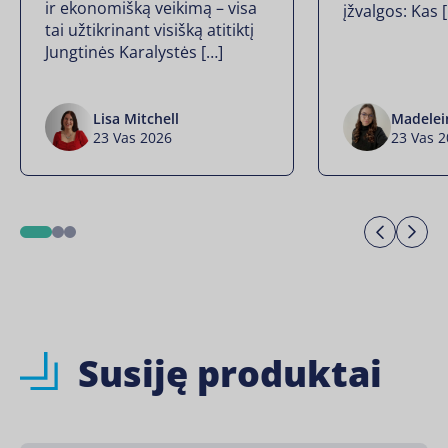
ir ekonomišką veikimą – visa
įžvalgos: Kas 
tai užtikrinant visišką atitiktį
Jungtinės Karalystės […]
Lisa Mitchell
Madelei
23 Vas 2026
23 Vas 
Previo
Ne
1
2
3
Susiję produktai