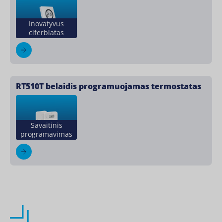
Inovatyvus
ciferblatas
RT510T belaidis programuojamas termostatas
Savaitinis
programavimas