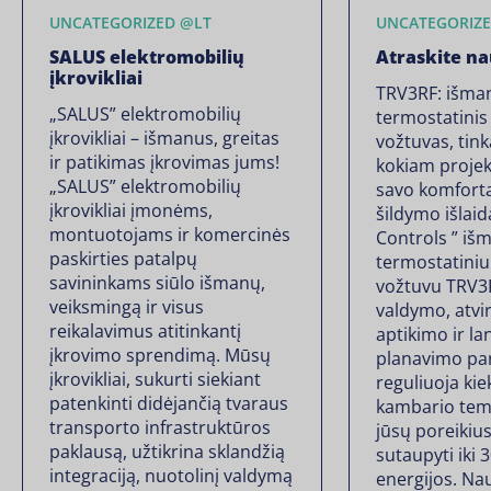
UNCATEGORIZED @LT
UNCATEGORIZE
SALUS elektromobilių
Atraskite na
įkrovikliai
TRV3RF: išma
„SALUS” elektromobilių
termostatinis
įkrovikliai – išmanus, greitas
vožtuvas, tink
ir patikimas įkrovimas jums!
kokiam projek
„SALUS” elektromobilių
savo komfortą
įkrovikliai įmonėms,
šildymo išlai
montuotojams ir komercinės
Controls ” iš
paskirties patalpų
termostatiniu
savininkams siūlo išmanų,
vožtuvu TRV3R
veiksmingą ir visus
valdymo, atvi
reikalavimus atitinkantį
aptikimo ir la
įkrovimo sprendimą. Mūsų
planavimo par
įkrovikliai, sukurti siekiant
reguliuoja kie
patenkinti didėjančią tvaraus
kambario tem
transporto infrastruktūros
jūsų poreikiu
paklausą, užtikrina sklandžią
sutaupyti iki 
integraciją, nuotolinį valdymą
energijos. Na