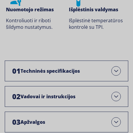
Nuomotojo režimas
Išplėstinis valdymas
Kontroliuoti ir riboti
Išplėstinė temperatūros
šildymo nustatymus.
kontrolė su TPI.
01
Techninės specifikacijos
Atviras
02
Vadovai ir instrukcijos
Open
03
Apžvalgos
Open