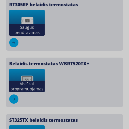
RT305RF belaidis termostatas
Saugus
bendravimas
Belaidis termostatas WBRT520TX+
Visiškai
programuojamas
ST325TX belaidis termostatas