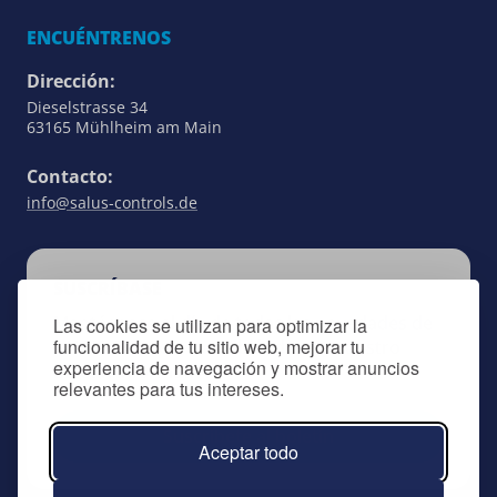
ENCUÉNTRENOS
Dirección:
Dieselstrasse 34
63165 Mühlheim am Main
Contacto:
info@salus-controls.de
SUSCRÍBASE
Manténgase al día de todas las novedades de
Las cookies se utilizan para optimizar la
funcionalidad de tu sitio web, mejorar tu
SALUS Controls suscribiéndose a nuestro
experiencia de navegación y mostrar anuncios
boletín informativo.
relevantes para tus intereses.
Suscríbete al boletín
Aceptar todo