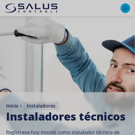
M
Inicio
Instaladores
Instaladores técnicos
Regístrese hoy mismo como instalador técnico de