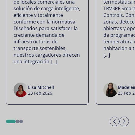
de locales comerciales una
termostática 
solución de carga inteligente,
TRV3RF Smart
eficiente y totalmente
Controls. Con
conforme con la normativa.
zonas, detecc
Diseñados para satisfacer la
abiertas y opc
creciente demanda de
de programaci
infraestructuras de
temperatura 
transporte sostenibles,
habitación a 
nuestros cargadores ofrecen
[…]
una integración […]
Lisa Mitchell
Madelei
23 Feb 2026
23 Feb 
Previo
Ne
1
2
3