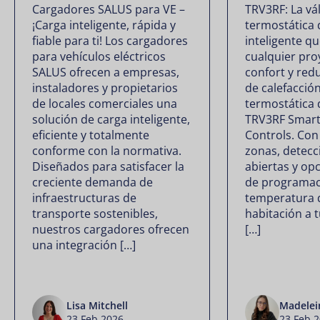
Cargadores SALUS para VE –
TRV3RF: La vá
¡Carga inteligente, rápida y
termostática 
fiable para ti! Los cargadores
inteligente q
para vehículos eléctricos
cualquier pro
SALUS ofrecen a empresas,
confort y red
instaladores y propietarios
de calefacción
de locales comerciales una
termostática 
solución de carga inteligente,
TRV3RF Smart
eficiente y totalmente
Controls. Con
conforme con la normativa.
zonas, detecc
Diseñados para satisfacer la
abiertas y opc
creciente demanda de
de programaci
infraestructuras de
temperatura 
transporte sostenibles,
habitación a 
nuestros cargadores ofrecen
[…]
una integración […]
Lisa Mitchell
Madelei
23 Feb 2026
23 Feb 