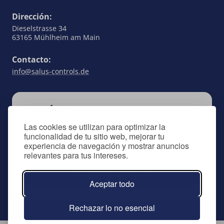
Dirección:
Dieselstrasse 34
63165 Mühlheim am Main
Contacto:
info@salus-controls.de
SUSCRÍBASE
Manténgase al día de todas las novedades de
Las cookies se utilizan para optimizar la
funcionalidad de tu sitio web, mejorar tu
SALUS Controls suscribiéndose a nuestro
experiencia de navegación y mostrar anuncios
boletín informativo.
relevantes para tus intereses.
Suscríbete al boletín
Aceptar todo
Rechazar lo no esencial