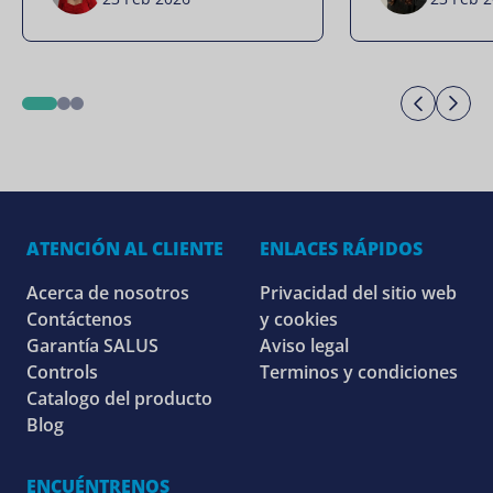
Previo
Ne
1
2
3
ATENCIÓN AL CLIENTE
ENLACES RÁPIDOS
Acerca de nosotros
Privacidad del sitio web
Contáctenos
y cookies
Garantía SALUS
Aviso legal
Controls
Terminos y condiciones
Catalogo del producto
Blog
ENCUÉNTRENOS