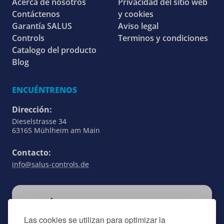
Acerca de nosotros
Privacidad del sitio web
Contáctenos
y cookies
Garantía SALUS
Aviso legal
Controls
Terminos y condiciones
Catalogo del producto
Blog
ENCUÉNTRENOS
Dirección:
Dieselstrasse 34
63165 Mühlheim am Main
Contacto:
info@salus-controls.de
SUSCRÍBASE
Manténgase al día de todas las novedades de
Las cookies se utilizan para optimizar la