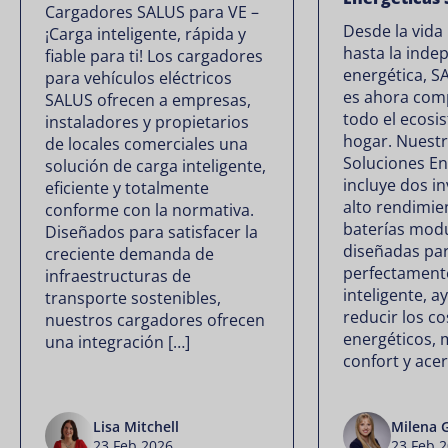
Cargadores SALUS para VE –
Desde la vida 
¡Carga inteligente, rápida y
hasta la inde
fiable para ti! Los cargadores
energética, S
para vehículos eléctricos
es ahora com
SALUS ofrecen a empresas,
todo el ecosi
instaladores y propietarios
hogar. Nuestr
de locales comerciales una
Soluciones En
solución de carga inteligente,
incluye dos i
eficiente y totalmente
alto rendimie
conforme con la normativa.
baterías mod
Diseñados para satisfacer la
diseñadas par
creciente demanda de
perfectament
infraestructuras de
inteligente, 
transporte sostenibles,
reducir los co
nuestros cargadores ofrecen
energéticos, 
una integración […]
confort y acer
Lisa Mitchell
Milena 
23 Feb 2026
23 Feb 