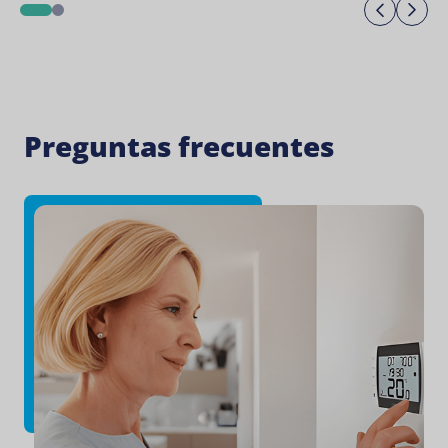
Previo
Ne
1
2
Preguntas frecuentes