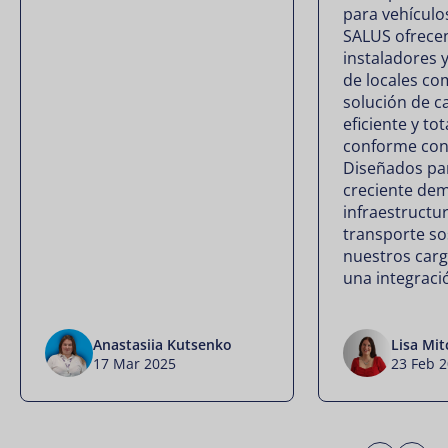
para vehículos
SALUS ofrece
instaladores 
de locales co
solución de ca
eficiente y to
conforme con 
Diseñados par
creciente de
infraestructu
transporte so
nuestros car
una integraci
Anastasiia Kutsenko
Lisa Mit
17 Mar 2025
23 Feb 