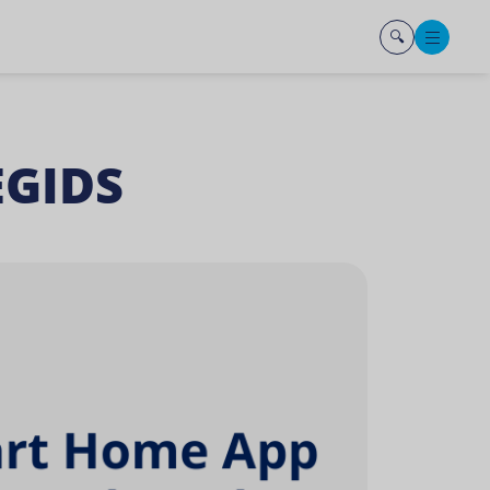
Men
EGIDS