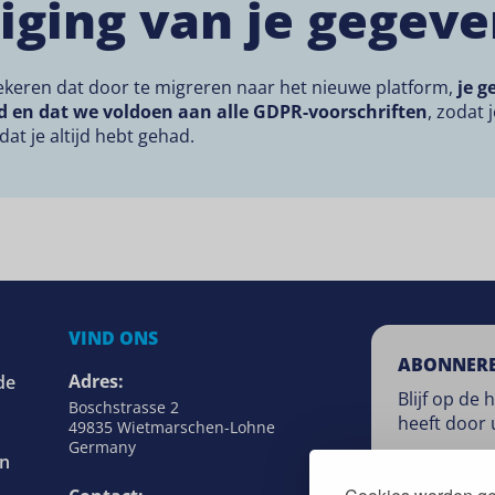
iging van je gegev
keren dat door te migreren naar het nieuwe platform,
je g
 en dat we voldoen aan alle GDPR-voorschriften
, zodat 
dat je altijd hebt gehad.
VIND ONS
ABONNER
Adres:
de
Blijf op de
Boschstrasse 2
heeft door 
49835 Wietmarschen-Lohne
Germany
en