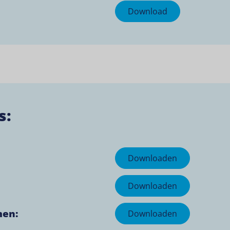
Download
s:
Downloaden
Downloaden
men:
Downloaden