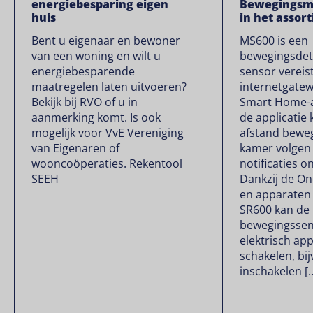
energiebesparing eigen
Bewegingsm
huis
in het assor
Bent u eigenaar en bewoner
MS600 is een
van een woning en wilt u
bewegingsdet
energiebesparende
sensor verei
maatregelen laten uitvoeren?
internetgate
Bekijk bij RVO of u in
Smart Home-ap
aanmerking komt. Is ook
de applicatie
mogelijk voor VvE Vereniging
afstand beweg
van Eigenaren of
kamer volgen 
wooncoöperaties. Rekentool
notificaties o
SEEH
Dankzij de O
en apparaten 
SR600 kan de
bewegingssen
elektrisch ap
schakelen, bijv
inschakelen [