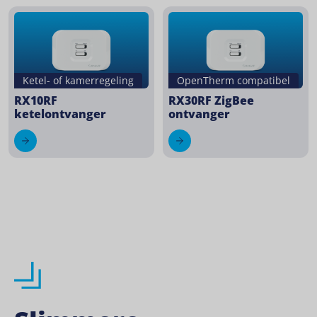
Ketel- of kamerregeling
OpenTherm compatibel
RX10RF
RX30RF ZigBee
ketelontvanger
ontvanger