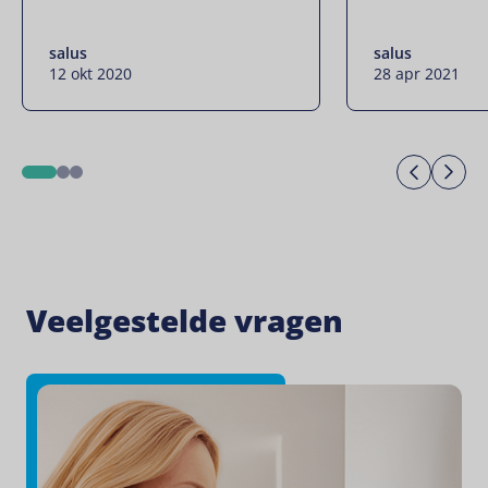
salus
salus
12 okt 2020
28 apr 2021
Previo
Ne
1
2
3
Veelgestelde vragen