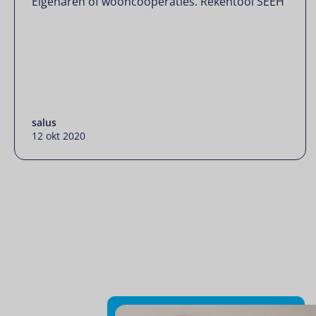
Eigenaren of wooncoöperaties. Rekentool SEEH
salus
12 okt 2020