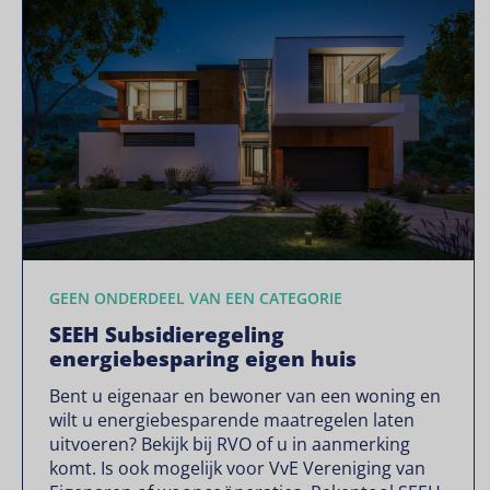
GEEN ONDERDEEL VAN EEN CATEGORIE
SEEH Subsidieregeling
energiebesparing eigen huis
Bent u eigenaar en bewoner van een woning en
wilt u energiebesparende maatregelen laten
uitvoeren? Bekijk bij RVO of u in aanmerking
komt. Is ook mogelijk voor VvE Vereniging van