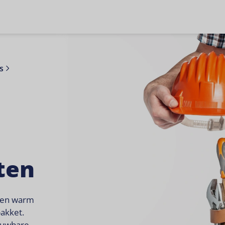
s
ten
 en warm
akket.
ouwbare