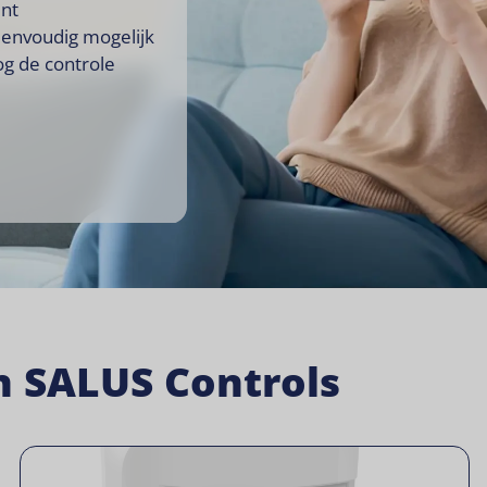
ent
eenvoudig mogelijk
og de controle
n SALUS Controls