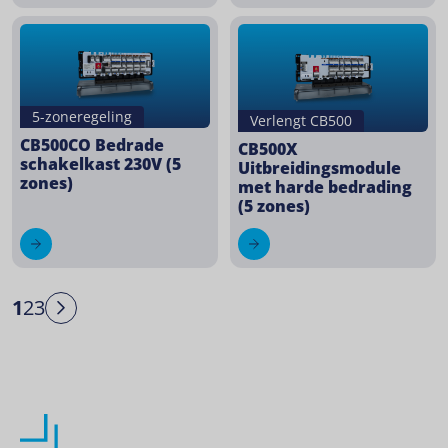
5-zoneregeling
Verlengt CB500
CB500CO Bedrade
CB500X
schakelkast 230V (5
Uitbreidingsmodule
zones)
met harde bedrading
(5 zones)
1
2
3
Next