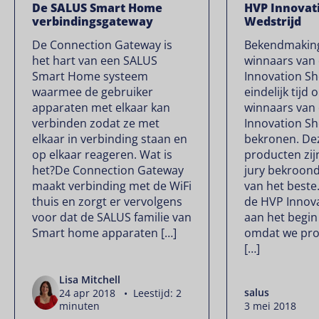
De SALUS Smart Home
HVP Innovat
verbindingsgateway
Wedstrijd
De Connection Gateway is
Bekendmaking
het hart van een SALUS
winnaars van
Smart Home systeem
Innovation Sh
waarmee de gebruiker
eindelijk tijd 
apparaten met elkaar kan
winnaars van
verbinden zodat ze met
Innovation S
elkaar in verbinding staan en
bekronen. Dez
op elkaar reageren. Wat is
producten zij
het?De Connection Gateway
jury bekroond
maakt verbinding met de WiFi
van het beste
thuis en zorgt er vervolgens
de HVP Innov
voor dat de SALUS familie van
aan het begin
Smart home apparaten […]
omdat we pro
[…]
Lisa Mitchell
salus
24 apr 2018 • Leestijd: 2
minuten
3 mei 2018