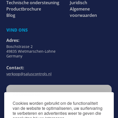
Technische ondersteuning
Juridisch
Productbrochure
Algemene
Blog
voorwaarden
VIND ONS
Adres:
Boschstrasse 2
49835 Wietmarschen-Lohne
Germany
Contact:
verkoop@saluscontrols.nl
ABONNEREN
Blijf op de hoogte van alles wat met SALUS
Cookies worden gebruikt om de functionaliteit
van de website te optimaliseren, uw surfervaring
Controls te maken heeft door u aan te melden
te verbeteren en advertenties weer te geven die
voor onze nieuwsbrief.