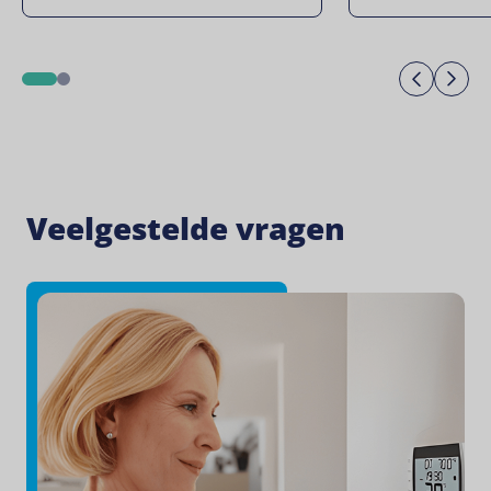
Previo
Ne
1
2
Veelgestelde vragen