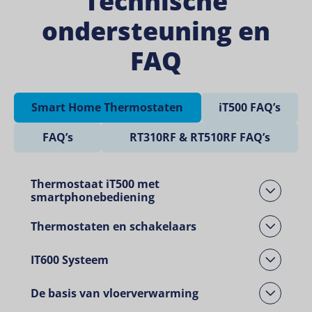
Technische
ondersteuning en
FAQ
Smart Home Thermostaten
iT500 FAQ’s
FAQ’s
RT310RF & RT510RF FAQ’s
Thermostaat iT500 met
Open Dropdown
smartphonebediening
Thermostaten en schakelaars
Open Dropdown
IT600 Systeem
Open Dropdown
De basis van vloerverwarming
Open Dropdown