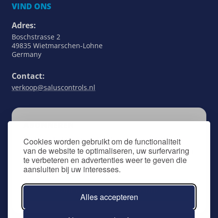
VIND ONS
Adres:
Boschstrasse 2
49835 Wietmarschen-Lohne
Germany
Contact:
verkoop@saluscontrols.nl
ABONNEREN
Blijf op de hoogte van alles wat met SALUS
Cookies worden gebruikt om de functionaliteit
van de website te optimaliseren, uw surfervaring
Controls te maken heeft door u aan te melden
te verbeteren en advertenties weer te geven die
voor onze nieuwsbrief.
aansluiten bij uw interesses.
Aanmelden voor nieuwsbrief
Alles accepteren