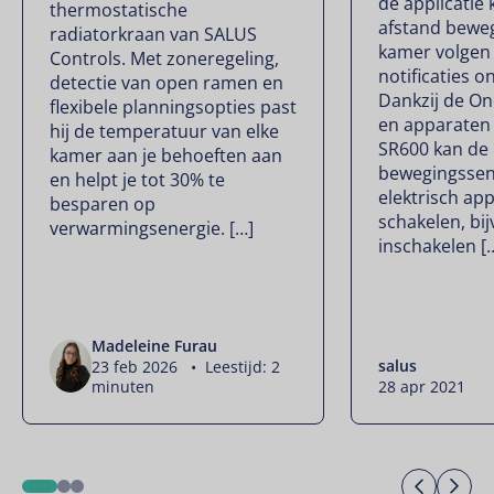
de applicatie
thermostatische
afstand beweg
radiatorkraan van SALUS
kamer volgen 
Controls. Met zoneregeling,
notificaties o
detectie van open ramen en
Dankzij de O
flexibele planningsopties past
en apparaten 
hij de temperatuur van elke
SR600 kan de
kamer aan je behoeften aan
bewegingssen
en helpt je tot 30% te
elektrisch ap
besparen op
schakelen, bijv
verwarmingsenergie. […]
inschakelen [
Madeleine Furau
salus
23 feb 2026 • Leestijd: 2
minuten
28 apr 2021
Previo
Ne
1
2
3