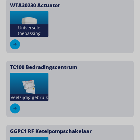
WTA30230 Actuator
Universele
toepassing
TC100 Bedradingscentrum
Veelzijdig gebruik
GGPC1 RF Ketelpompschakelaar