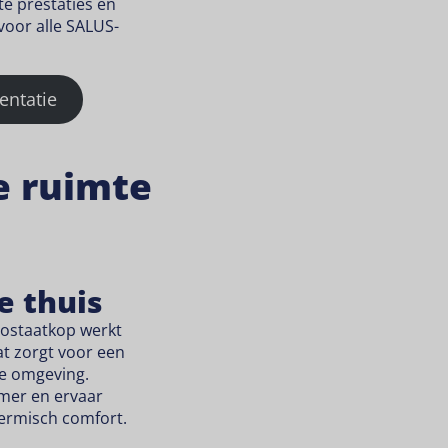
te prestaties en
oor alle SALUS-
entatie
e ruimte
e thuis
ostaatkop werkt
t zorgt voor een
kse omgeving.
amer en ervaar
hermisch comfort.