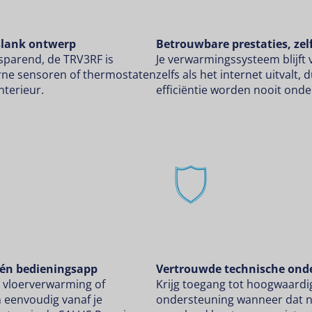
slank ontwerp
Betrouwbare prestaties, zel
parend, de TRV3RF is
Je verwarmingssysteem blijft v
rne sensoren of thermostaten
zelfs als het internet uitvalt,
interieur.
efficiëntie worden nooit ond
-één bedieningsapp
Vertrouwde technische ond
, vloerverwarming of
Krijg toegang tot hoogwaardi
n eenvoudig vanaf je
ondersteuning wanneer dat no