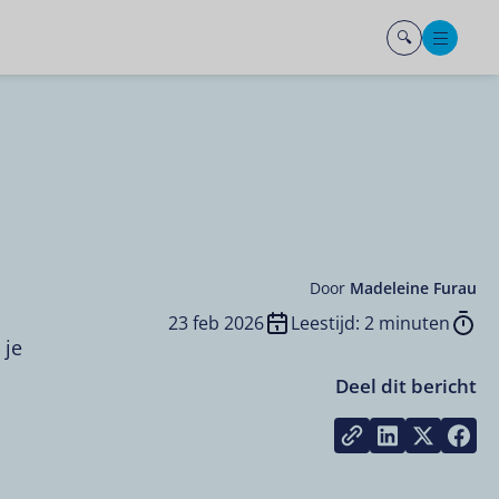
Men
Door
Madeleine Furau
23 feb 2026
Leestijd: 2 minuten
 je
Deel dit bericht
Share on L
Share 
Sh
Copy link