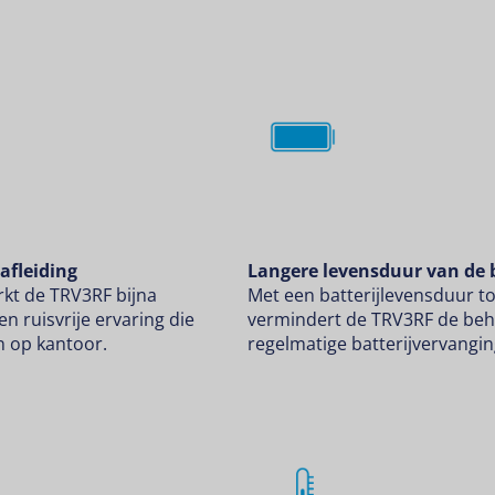
 afleiding
Langere levensduur van de b
rkt de TRV3RF bijna
Met een batterijlevensduur 
en ruisvrije ervaring die
vermindert de TRV3RF de beh
en op kantoor.
regelmatige batterijvervanging