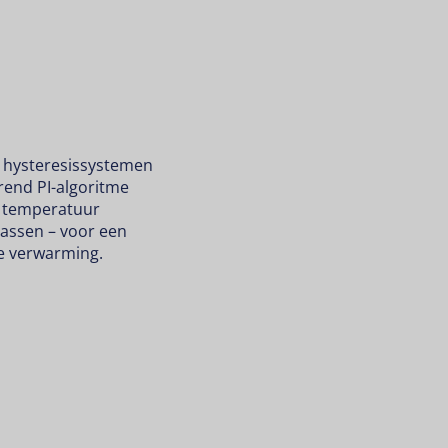
d hysteresissystemen
rend PI-algoritme
e temperatuur
 passen – voor een
re verwarming.