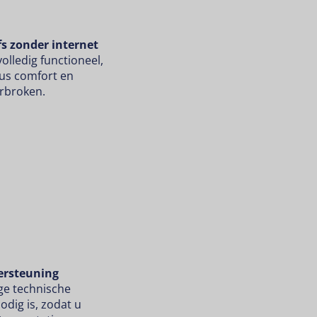
fs zonder internet
olledig functioneel,
 dus comfort en
erbroken.
ersteuning
ge technische
dig is, zodat u