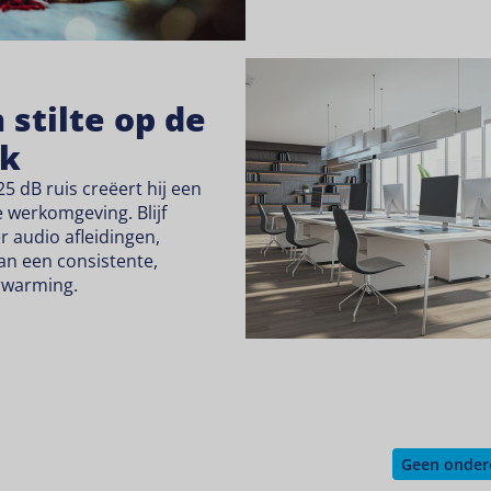
 stilte op de
ek
5 dB ruis creëert hij een
 werkomgeving. Blijf
r audio afleidingen,
 van een consistente,
rwarming.
kedIn
 Twitter
re on Facebook
Geen onderd