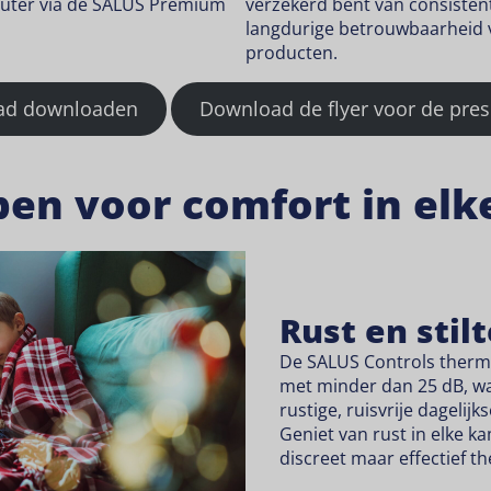
uter via de SALUS Premium
verzekerd bent van consisten
langdurige betrouwbaarheid v
producten.
lad downloaden
Download de flyer voor de pres
en voor comfort in elk
Rust en stilt
De SALUS Controls therm
met minder dan 25 dB, wa
rustige, ruisvrije dagelij
Geniet van rust in elke k
discreet maar effectief t