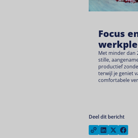
Focus en
werkpl
Met minder dan 2
stille, aangename
productief zonde
terwijl je geniet
comfortabele ve
Deel dit bericht
Share on Lin
Share on
Sha
Copy link