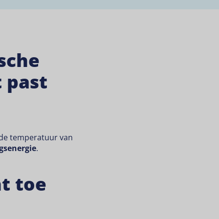
sche
t past
j de temperatuur van
gsenergie
.
t toe