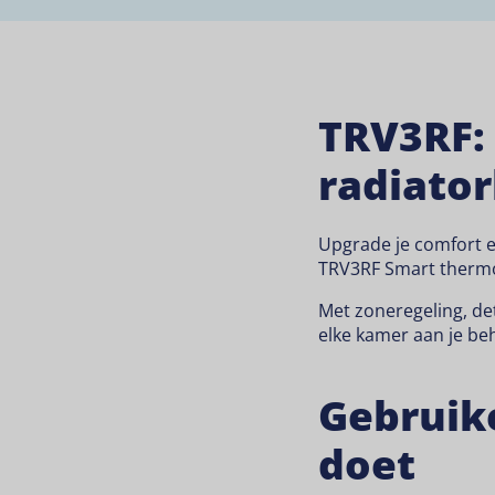
TRV3RF:
radiator
Upgrade je comfort 
TRV3RF Smart thermo
Met zoneregeling, de
elke kamer aan je be
Gebruike
doet