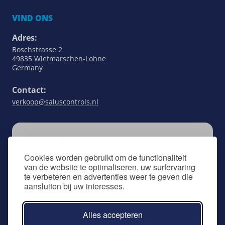
VIND ONS
Adres:
Boschstrasse 2
49835 Wietmarschen-Lohne
Germany
Contact:
verkoop@saluscontrols.nl
ABONNEREN
Blijf op de hoogte van alles wat met SALUS
Cookies worden gebruikt om de functionaliteit
van de website te optimaliseren, uw surfervaring
Controls te maken heeft door u aan te melden
te verbeteren en advertenties weer te geven die
voor onze nieuwsbrief.
aansluiten bij uw interesses.
Aanmelden voor nieuwsbrief
Alles accepteren