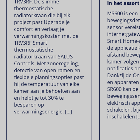
TRV3RF: De slimme
in het assor
thermostatische
MS600 is een
radiatorkraan die bij elk
bewegingsdet
project past Upgrade je
sensor verei
comfort en verlaag je
internetgate
verwarmingskosten met de
Smart Home-ap
TRV3RF Smart
de applicatie
thermostatische
afstand beweg
radiatorkraan van SALUS
kamer volgen 
Controls. Met zoneregeling,
notificaties o
detectie van open ramen en
Dankzij de O
flexibele planningsopties past
en apparaten 
hij de temperatuur van elke
SR600 kan de
kamer aan je behoeften aan
bewegingssen
en helpt je tot 30% te
elektrisch ap
besparen op
schakelen, bijv
verwarmingsenergie. […]
inschakelen [