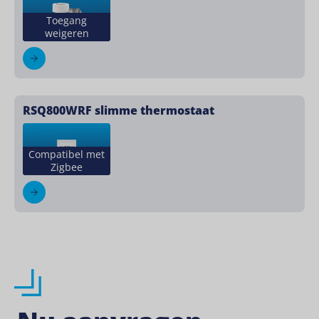
Toegang
weigeren
RSQ800WRF slimme thermostaat
Compatibel met
Zigbee