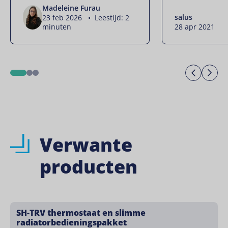
Madeleine Furau
salus
23 feb 2026 • Leestijd: 2
minuten
28 apr 2021
Previo
Ne
1
2
3
Verwante
producten
SH-TRV thermostaat en slimme
radiatorbedieningspakket