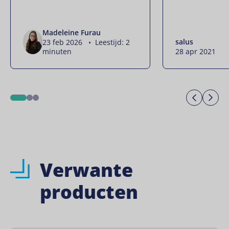
Madeleine Furau
salus
23 feb 2026 • Leestijd: 2
minuten
28 apr 2021
Previo
Ne
1
2
3
Verwante
producten