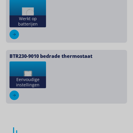
Werkt op
batterijen
BTR230-9010 bedrade thermostaat
Eenvoudige
instellingen