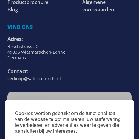
Productbrochure
Algemene
Blog
voorwaarden
VIND ONS
Adres:
Boschstrasse 2
49835 Wietmarschen-Lohne
Germany
Contact:
verkoop@saluscontrols.nl
ABONNEREN
Blijf op de hoogte van alles wat met SALUS
Cookies worden gebruikt om de functionaliteit
van de website te optimaliseren, uw surfervaring
Controls te maken heeft door u aan te melden
te verbeteren en advertenties weer te geven die
voor onze nieuwsbrief.
aansluiten bij uw interesses.