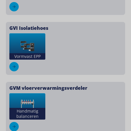
GVI Isolatiehoes
Vormvast EPP
GVM vloerverwarmingsverdeler
Handmatig
balanceren