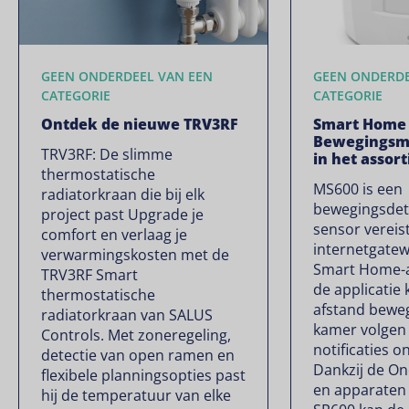
GEEN ONDERDEEL VAN EEN
GEEN ONDERDE
CATEGORIE
CATEGORIE
Ontdek de nieuwe TRV3RF
Smart Home
Bewegingsm
TRV3RF: De slimme
in het assor
thermostatische
MS600 is een
radiatorkraan die bij elk
bewegingsdet
project past Upgrade je
sensor verei
comfort en verlaag je
internetgate
verwarmingskosten met de
Smart Home-ap
TRV3RF Smart
de applicatie
thermostatische
afstand beweg
radiatorkraan van SALUS
kamer volgen 
Controls. Met zoneregeling,
notificaties o
detectie van open ramen en
Dankzij de O
flexibele planningsopties past
en apparaten 
hij de temperatuur van elke