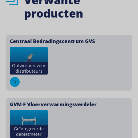
Verwante
producten
Centraal Bedradingscentrum GVS
Ontworpen voor
distributeurs
GVM-F Vloerverwarmingsverdeler
Geïntegreerde
debietmeter