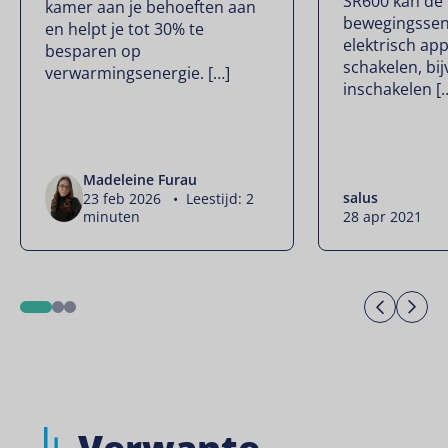
SR600 kan de
kamer aan je behoeften aan
bewegingssen
en helpt je tot 30% te
elektrisch ap
besparen op
schakelen, bijv
verwarmingsenergie. […]
inschakelen [
Madeleine Furau
salus
23 feb 2026 • Leestijd: 2
minuten
28 apr 2021
Previo
Ne
1
2
3