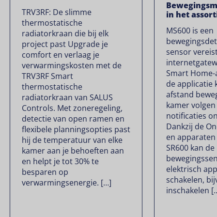
Bewegingsm
TRV3RF: De slimme
in het assor
thermostatische
MS600 is een
radiatorkraan die bij elk
bewegingsdet
project past Upgrade je
sensor verei
comfort en verlaag je
internetgate
verwarmingskosten met de
Smart Home-ap
TRV3RF Smart
de applicatie
thermostatische
afstand beweg
radiatorkraan van SALUS
kamer volgen 
Controls. Met zoneregeling,
notificaties o
detectie van open ramen en
Dankzij de O
flexibele planningsopties past
en apparaten 
hij de temperatuur van elke
SR600 kan de
kamer aan je behoeften aan
bewegingssen
en helpt je tot 30% te
elektrisch ap
besparen op
schakelen, bijv
verwarmingsenergie. […]
inschakelen [