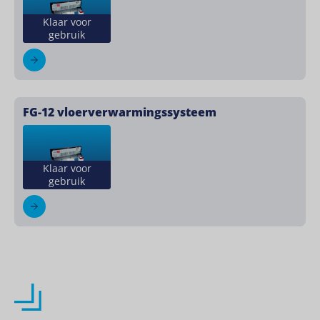
Klaar voor
gebruik
FG-12 vloerverwarmingssysteem
Klaar voor
gebruik