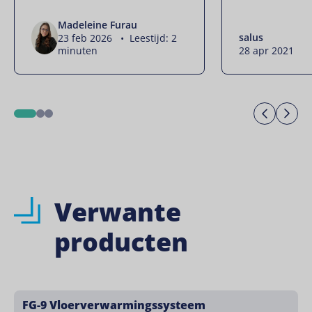
Madeleine Furau
salus
23 feb 2026 • Leestijd: 2
minuten
28 apr 2021
Previo
Ne
1
2
3
Verwante
producten
FG-9 Vloerverwarmingssysteem