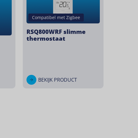
Compatibel met Zigbee
RSQ800WRF slimme
thermostaat
e
BEKIJK PRODUCT