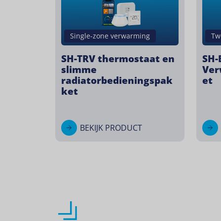
Single-zone verwarming
Tw
SH-TRV thermostaat en
SH-
slimme
Ver
radiatorbedieningspak
et
ket
BEKIJK PRODUCT