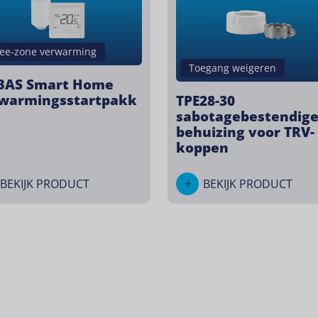
ee-zone verwarming
Toegang weigeren
BAS Smart Home
warmingsstartpakk
TPE28-30
sabotagebestendig
behuizing voor TRV-
koppen
BEKIJK PRODUCT
BEKIJK PRODUCT