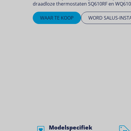
draadloze thermostaten SQ610RF en WQ610R
WAAR TE KOOP
WORD SALUS-INST
Modelspecifiek