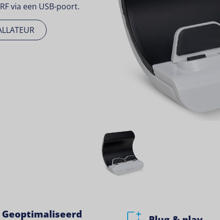
F via een USB-poort.
ALLATEUR
Geoptimaliseerd
Plug & play