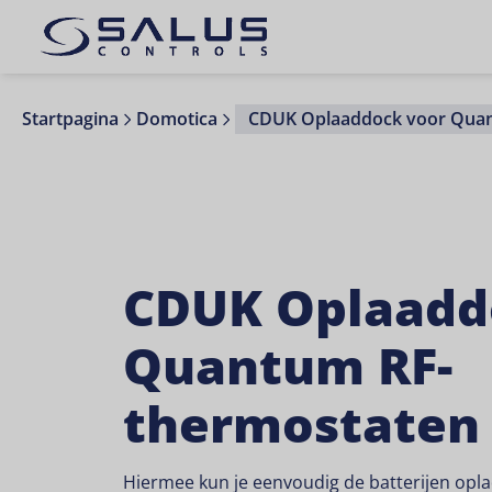
Startpagina
Domotica
CDUK Oplaaddock voor Quan
CDUK Oplaadd
Quantum RF-
thermostaten
Hiermee kun je eenvoudig de batterijen opl