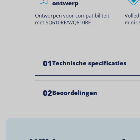
ontwerp
Ontworpen voor compatibiliteit
Volled
met SQ610RF/WQ610RF.
mini U
01
Technische specificaties
02
Beoordelingen