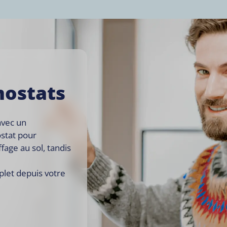
mostats
avec un
stat pour
age au sol, tandis
e
plet depuis votre