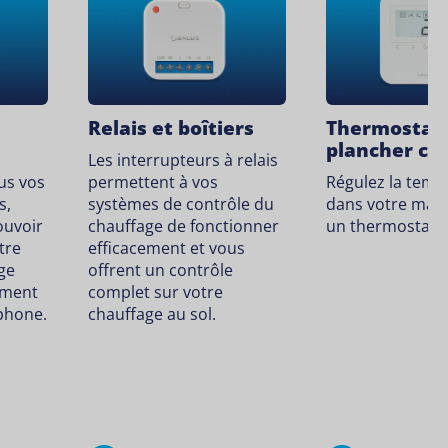
Relais et boîtiers
Thermostats
plancher ch
Les interrupteurs à relais
us vos
permettent à vos
Régulez la temp
s,
systèmes de contrôle du
dans votre mai
ouvoir
chauffage de fonctionner
un thermostat d
tre
efficacement et vous
ge
offrent un contrôle
ement
complet sur votre
phone.
chauffage au sol.