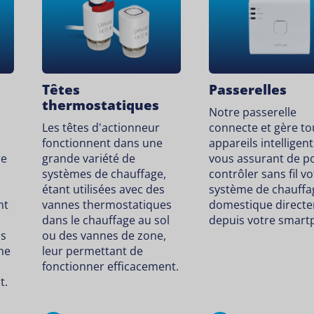
Têtes
Passerelles
thermostatiques
Notre passerelle
Les têtes d'actionneur
connecte et gère to
fonctionnent dans une
appareils intelligent
re
grande variété de
vous assurant de p
systèmes de chauffage,
contrôler sans fil vo
n
étant utilisées avec des
système de chauffa
nt
vannes thermostatiques
domestique direct
dans le chauffage au sol
depuis votre smart
us
ou des vannes de zone,
ne
leur permettant de
fonctionner efficacement.
t.