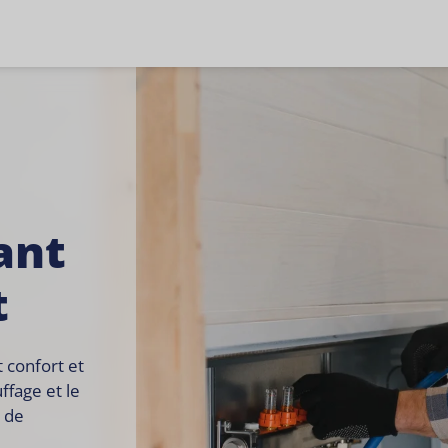
ant
t
t confort et
ffage et le
r de