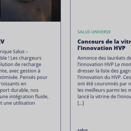
SALUS UNIVERSE
EV
Concours de la vit
l’innovation HVP
rique Salus –
iable ! Les chargeurs
Annonce des lauréats de 
lution de recharge
l’innovation HVP Le mom
nte, avec gestion à
dresser la liste des gagn
optimisée. Pensés pour
l’innovation du HVP. Ce
roissants en
ont été couronnés par 
sport durable, nos
les meilleurs parmi les 
une intégration fluide,
lancé la vitrine de l’in
t une utilisation
[…]
salus