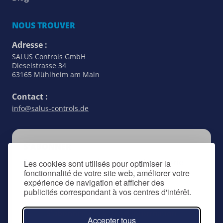
NOUS TROUVER
Adresse :
SALUS Controls GmbH
Dieselstrasse 34
63165 Mühlheim am Main
Contact :
info@salus-controls.de
S’ABONNER
Restez au courant de tout ce qui concerne
Les cookies sont utilisés pour optimiser la
fonctionnalité de votre site web, améliorer votre
SALUS Controls en vous inscrivant à notre
expérience de navigation et afficher des
lettre d’information.
publicités correspondant à vos centres d'intérêt.
S'abonner à la lettre d'information
Accepter tous