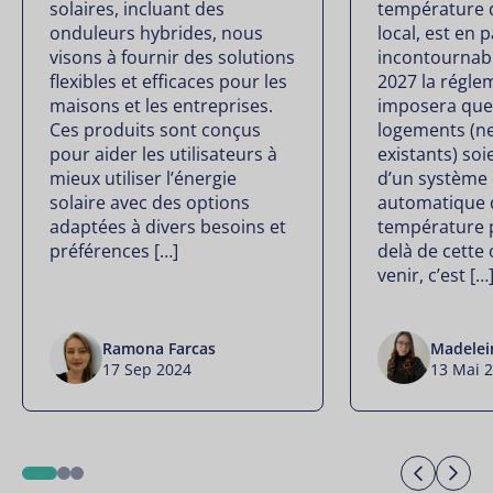
solaires, incluant des
température 
onduleurs hybrides, nous
local, est en 
visons à fournir des solutions
incontournabl
flexibles et efficaces pour les
2027 la régle
maisons et les entreprises.
imposera que 
Ces produits sont conçus
logements (ne
pour aider les utilisateurs à
existants) so
mieux utiliser l’énergie
d’un système 
solaire avec des options
automatique 
adaptées à divers besoins et
température p
préférences […]
delà de cette 
venir, c’est […
Ramona Farcas
Madelei
17 Sep 2024
13 Mai 
Previo
Ne
1
2
3