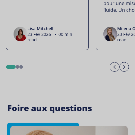
pour une mise
fluide. Un cho
Lisa Mitchell
Milena G
23 Fév 2026 • 00 min
23 Fév 
read
read
Previo
Ne
1
2
3
Foire aux questions