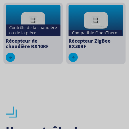
Contrôle de la chaudière
ou de la pièce
Compatible OpenTherm
Récepteur de
Récepteur ZigBee
chaudière RX10RF
RX30RF