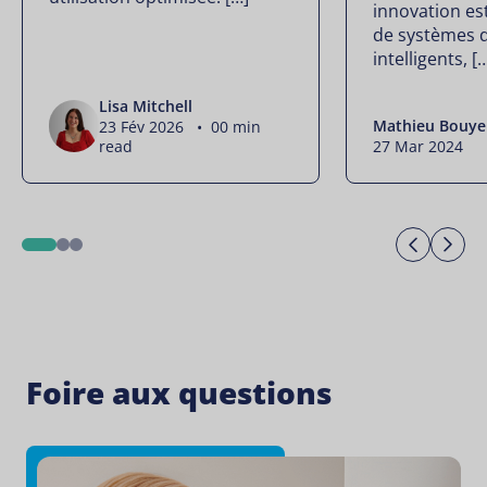
innovation est
de systèmes 
intelligents, [
Lisa Mitchell
Mathieu Bouye
23 Fév 2026 • 00 min
read
27 Mar 2024
Previo
Ne
1
2
3
Foire aux questions