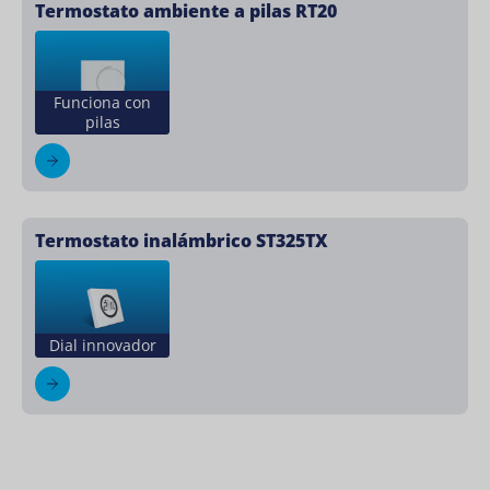
Termostato ambiente a pilas RT20
Funciona con
pilas
Termostato inalámbrico ST325TX
Dial innovador