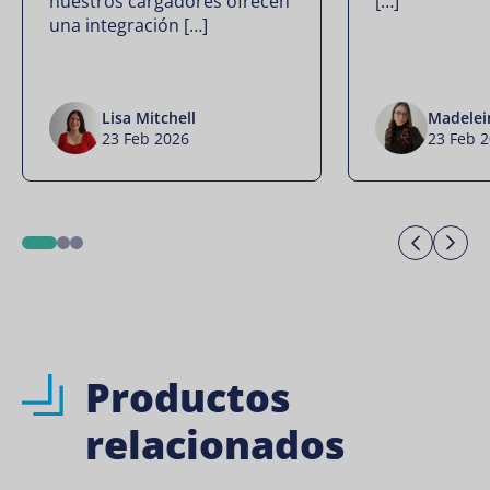
nuestros cargadores ofrecen
[…]
una integración […]
Lisa Mitchell
Madelei
23 Feb 2026
23 Feb 
Previo
Ne
1
2
3
Productos
relacionados