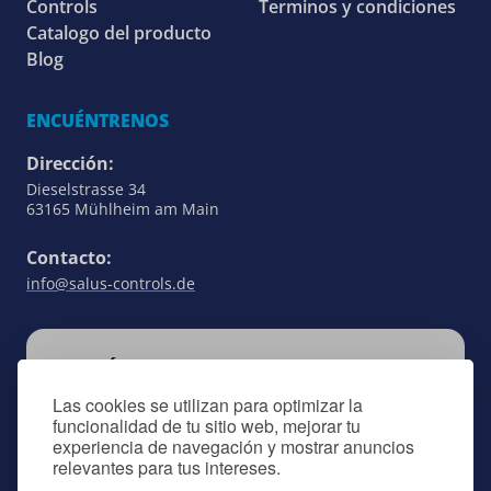
Controls
Terminos y condiciones
Catalogo del producto
Blog
ENCUÉNTRENOS
Dirección:
Dieselstrasse 34
63165 Mühlheim am Main
Contacto:
info@salus-controls.de
SUSCRÍBASE
Manténgase al día de todas las novedades de
Las cookies se utilizan para optimizar la
funcionalidad de tu sitio web, mejorar tu
SALUS Controls suscribiéndose a nuestro
experiencia de navegación y mostrar anuncios
boletín informativo.
relevantes para tus intereses.