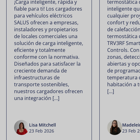
¡Carga inteligente, rápida y
termostática 
fiable para ti! Los cargadores
inteligente q
para vehículos eléctricos
cualquier pro
SALUS ofrecen a empresas,
confort y red
instaladores y propietarios
de calefacción
de locales comerciales una
termostática 
solución de carga inteligente,
TRV3RF Smart
eficiente y totalmente
Controls. Con
conforme con la normativa.
zonas, detecc
Diseñados para satisfacer la
abiertas y opc
creciente demanda de
de programaci
infraestructuras de
temperatura 
transporte sostenibles,
habitación a 
nuestros cargadores ofrecen
[…]
una integración […]
Lisa Mitchell
Madelei
23 Feb 2026
23 Feb 