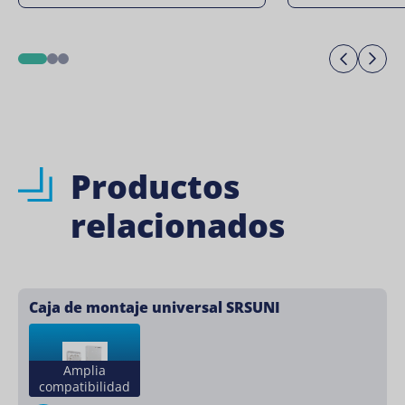
Previo
Ne
1
2
3
Productos
relacionados
Caja de montaje universal SRSUNI
Amplia
compatibilidad