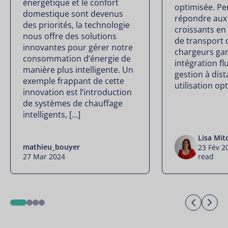
énergétique et le confort
optimisée. P
domestique sont devenus
répondre aux
des priorités, la technologie
croissants en
nous offre des solutions
de transport 
innovantes pour gérer notre
chargeurs gar
consommation d’énergie de
intégration fl
manière plus intelligente. Un
gestion à dis
exemple frappant de cette
utilisation op
innovation est l’introduction
de systèmes de chauffage
intelligents, […]
Lisa Mit
mathieu_bouyer
23 Fév 
27 Mar 2024
read
Previo
Ne
1
2
3
4