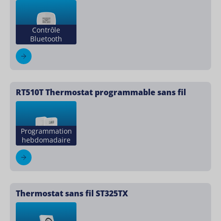
Contrôle
Bluetooth
RT510T Thermostat programmable sans fil
Programmation
hebdomadaire
Thermostat sans fil ST325TX