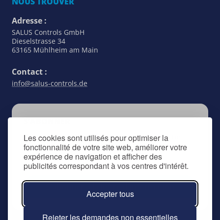
NOUS TROUVER
Adresse :
SALUS Controls GmbH
Dieselstrasse 34
63165 Mühlheim am Main
Contact :
info@salus-controls.de
S’ABONNER
Restez au courant de tout ce qui concerne
Les cookies sont utilisés pour optimiser la
fonctionnalité de votre site web, améliorer votre
SALUS Controls en vous inscrivant à notre
expérience de navigation et afficher des
lettre d’information.
publicités correspondant à vos centres d'intérêt.
S'abonner à la lettre d'information
Accepter tous
Rejeter les demandes non essentielles