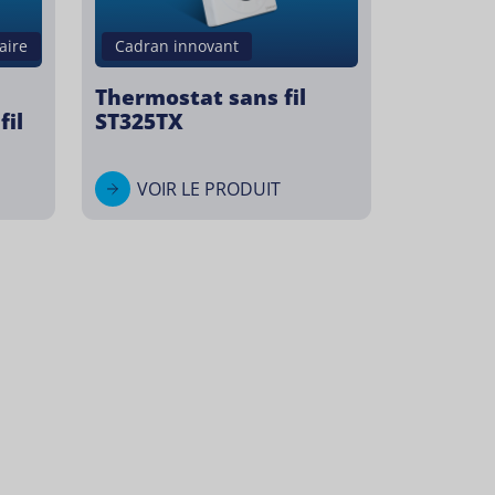
aire
Cadran innovant
Thermostat sans fil
il
ST325TX
VOIR LE PRODUIT