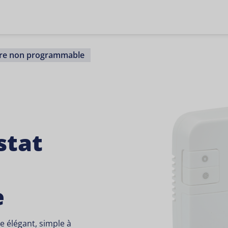
aire non programmable
stat
e
e élégant, simple à