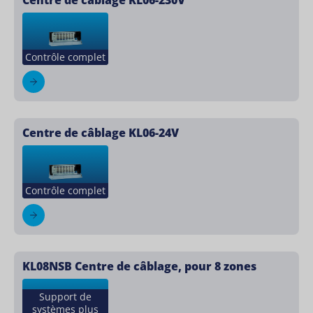
Contrôle complet
Centre de câblage KL06-24V
Contrôle complet
KL08NSB Centre de câblage, pour 8 zones
Support de
systèmes plus