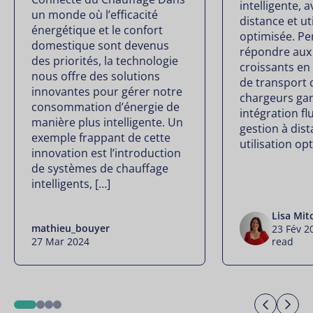
intelligente, 
un monde où l’efficacité
distance et ut
énergétique et le confort
optimisée. P
domestique sont devenus
répondre aux
des priorités, la technologie
croissants en
nous offre des solutions
de transport 
innovantes pour gérer notre
chargeurs gar
consommation d’énergie de
intégration fl
manière plus intelligente. Un
gestion à dis
exemple frappant de cette
utilisation op
innovation est l’introduction
de systèmes de chauffage
intelligents, […]
Lisa Mit
mathieu_bouyer
23 Fév 
27 Mar 2024
read
Previo
Ne
1
2
3
4