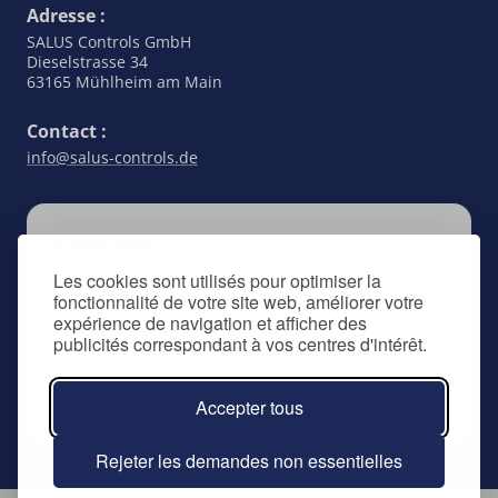
Adresse :
SALUS Controls GmbH
Dieselstrasse 34
63165 Mühlheim am Main
Contact :
info@salus-controls.de
S’ABONNER
Restez au courant de tout ce qui concerne
Les cookies sont utilisés pour optimiser la
fonctionnalité de votre site web, améliorer votre
SALUS Controls en vous inscrivant à notre
expérience de navigation et afficher des
lettre d’information.
publicités correspondant à vos centres d'intérêt.
S'abonner à la lettre d'information
Accepter tous
Rejeter les demandes non essentielles