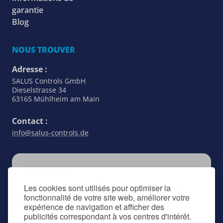
garantie
Blog
NOUS TROUVER
Adresse :
SALUS Controls GmbH
Dieselstrasse 34
63165 Mühlheim am Main
Contact :
info@salus-controls.de
S’ABONNER
Restez au courant de tout ce qui concerne
Les cookies sont utilisés pour optimiser la
fonctionnalité de votre site web, améliorer votre
SALUS Controls en vous inscrivant à notre
expérience de navigation et afficher des
lettre d’information.
publicités correspondant à vos centres d'intérêt.