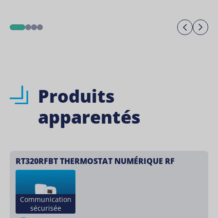
Previo
Ne
1
2
3
4
Produits
apparentés
RT320RFBT THERMOSTAT NUMÉRIQUE RF
Communication
sécurisée