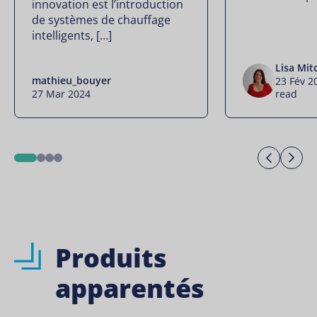
innovation est l’introduction
de systèmes de chauffage
intelligents, […]
Lisa Mit
mathieu_bouyer
23 Fév 
27 Mar 2024
read
Previo
Ne
1
2
3
4
Produits
apparentés