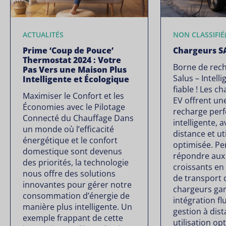
ACTUALITÉS
NON CLASSIFIÉ(
Prime ‘Coup de Pouce’
Chargeurs S
Thermostat 2024 : Votre
Borne de rech
Pas Vers une Maison Plus
Salus – Intelli
Intelligente et Écologique
fiable ! Les 
Maximiser le Confort et les
EV offrent un
Économies avec le Pilotage
recharge per
Connecté du Chauffage Dans
intelligente, 
un monde où l’efficacité
distance et ut
énergétique et le confort
optimisée. P
domestique sont devenus
répondre aux
des priorités, la technologie
croissants en
nous offre des solutions
de transport 
innovantes pour gérer notre
chargeurs gar
consommation d’énergie de
intégration fl
manière plus intelligente. Un
gestion à dis
exemple frappant de cette
utilisation op