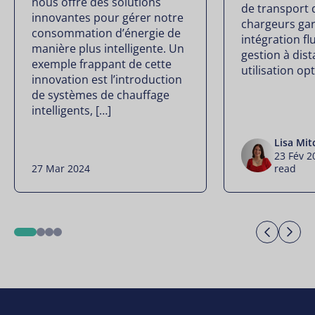
nous offre des solutions
de transport 
innovantes pour gérer notre
chargeurs gar
consommation d’énergie de
intégration fl
manière plus intelligente. Un
gestion à dis
exemple frappant de cette
utilisation op
innovation est l’introduction
de systèmes de chauffage
intelligents, […]
Lisa Mit
23 Fév 
27 Mar 2024
read
Previo
Ne
1
2
3
4