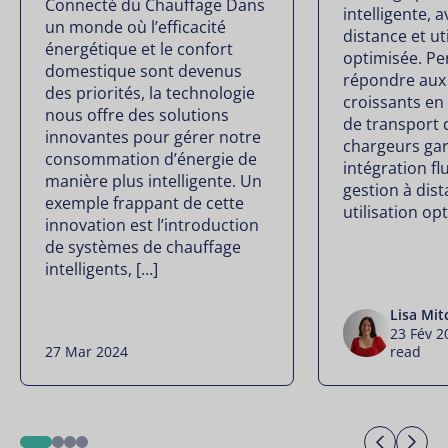
Connecté du Chauffage Dans
intelligente, 
un monde où l’efficacité
distance et ut
énergétique et le confort
optimisée. P
domestique sont devenus
répondre aux
des priorités, la technologie
croissants en
nous offre des solutions
de transport 
innovantes pour gérer notre
chargeurs gar
consommation d’énergie de
intégration fl
manière plus intelligente. Un
gestion à dis
exemple frappant de cette
utilisation op
innovation est l’introduction
de systèmes de chauffage
intelligents, […]
Lisa Mit
23 Fév 
27 Mar 2024
read
Previo
Ne
1
2
3
4