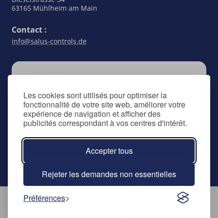
63165 Mühlheim am Main
Contact :
info@salus-controls.de
S’ABONNER
Restez au courant de tout ce qui concerne
Les cookies sont utilisés pour optimiser la
fonctionnalité de votre site web, améliorer votre
SALUS Controls en vous inscrivant à notre
expérience de navigation et afficher des
lettre d’information.
publicités correspondant à vos centres d'intérêt.
S'abonner à la lettre d'information
Accepter tous
Rejeter les demandes non essentielles
Préférences