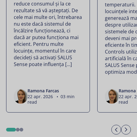
reduce consumul și la ce
temperaturii.
rezultate să vă așteptați. De
locuințele int
cele mai multe ori, întrebarea
generează ma
nu este dacă sistemul de
despre utilizar
încălzire funcționează, ci
sistemele de 
dacă ar putea funcționa mai
deveni mai pr
eficient. Pentru multe
eficiente în t
locuințe, momentul în care
Controls utili
decideți să activați SALUS
artificială în 
Sense poate influența […]
SALUS Sense 
optimiza modu
Ramona Farcas
Ramona 
22 apr. 2026 • 03 min
22 apr. 
read
read
Previo
Ne
1
2
3