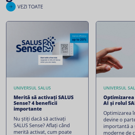
VEZI TOATE
UNIVERSUL SALUS
UNIVERSUL SA
Merită să activați SALUS
Optimizarea î
Sense? 4 beneficii
AI și rolul S
importante
Optimizarea în
Nu știți dacă să activați
devine o part
SALUS Sense? Aflați când
importantă a 
merită activat, cum poate
moderne de co