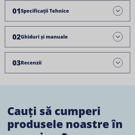
01
Specificații Tehnice
Deschis
02
Ghiduri și manuale
Open
03
Recenzii
Open
Cauți să cumperi
produsele noastre în