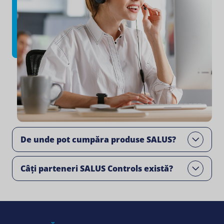
De unde pot cumpăra produse SALUS?
Open
Câți parteneri SALUS Controls există?
Open