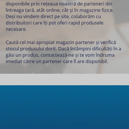
disponibile prin rețeaua noastră de parteneri din
întreaga țară, atât online, cât și în magazine fizice.
Deși nu vindem direct pe site, colaborăm cu
distribuitori care îți pot oferi rapid produsele
necesare.
Caută cel mai apropiat magazin partener și verifică
stocul produsului dorit. Dacă întâmpini dificultăți în a
găsi un produs,
contactează-ne
și te vom îndruma
imediat către un partener care îl are disponibil.