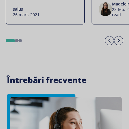
Madelei
salus
23 feb. 
26 mart. 2021
read
Previo
Ne
1
2
3
Întrebări frecvente