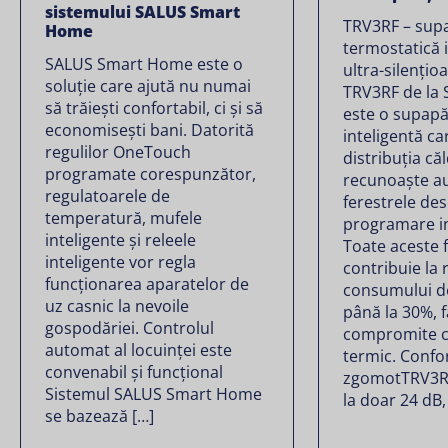
sistemului SALUS Smart
TRV3RF – sup
Home
termostatică i
SALUS Smart Home este o
ultra-silențioa
soluție care ajută nu numai
TRV3RF de la 
să trăiești confortabil, ci și să
este o supapă
economisești bani. Datorită
inteligentă c
regulilor OneTouch
distribuția că
programate corespunzător,
recunoaște a
regulatoarele de
ferestrele des
temperatură, mufele
programare in
inteligente și releele
Toate aceste f
inteligente vor regla
contribuie la
funcționarea aparatelor de
consumului d
uz casnic la nevoile
până la 30%, f
gospodăriei. Controlul
compromite c
automat al locuinței este
termic. Confor
convenabil și funcțional
zgomotTRV3RF
Sistemul SALUS Smart Home
la doar 24 dB,
se bazează […]