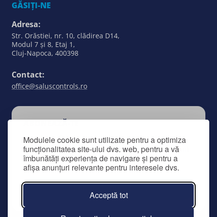
GĂSIȚI-NE
Adresa:
Str. Orăstiei, nr. 10, clădirea D14,
Modul 7 și 8, Etaj 1,
Cluj-Napoca, 400398
Contact:
office@saluscontrols.ro
ABONEAZĂ-TE
Rămâneți la curent cu toate aspectele legate
Modulele cookie sunt utilizate pentru a optimiza
funcționalitatea site-ului dvs. web, pentru a vă
de SALUS Controls prin înscrierea la buletinul
îmbunătăți experiența de navigare și pentru a
nostru informativ.
afișa anunțuri relevante pentru interesele dvs.
Abonare la newsletter
Acceptă tot