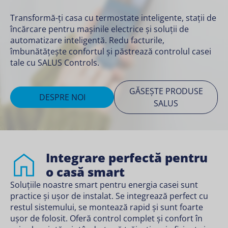
Transformă-ți casa cu termostate inteligente, stații de
EXPLOREAZǍ VIAȚA
GĂSEȘTE PRODUSE
încărcare pentru mașinile electrice și soluții de
INTELIGENTǍ
SALUS
automatizare inteligentă. Redu facturile,
îmbunătățește confortul și păstrează controlul casei
tale cu SALUS Controls.
GĂSEȘTE PRODUSE
DESPRE NOI
SALUS
Integrare perfectă pentru
o casă smart
Soluțiile noastre smart pentru energia casei sunt
practice și ușor de instalat. Se integrează perfect cu
restul sistemului, se montează rapid și sunt foarte
ușor de folosit. Oferă control complet și confort în