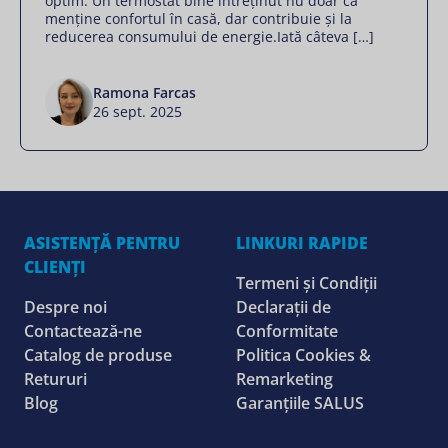
optim. Un termostat bine întreținut nu doar că
menține confortul în casă, dar contribuie și la
reducerea consumului de energie.Iată câteva […]
Ramona Farcas
26 sept. 2025
ASISTENȚĂ PENTRU
LINKURI RAPIDE
CLIENȚI
Termeni și Condiții
Despre noi
Declarații de
Contactează-ne
Conformitate
Catalog de produse
Politica Cookies &
Retururi
Remarketing
Blog
Garanțiile SALUS