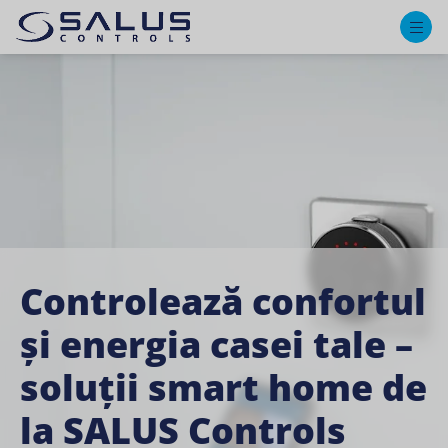
M
Controlează confortul
Îmbunătățește-ți
și energia casei tale –
casa
soluții smart home de
Bucură-te de confort, economisește energie și
la SALUS Controls
păstrează controlul asupra casei tale cu sisteme
inteligente, ușor de folosit, pentru fiecare zi.