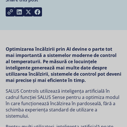
Share on LinkedIn
Share on Twitter
Share on Facebook
Copy link
Optimizarea încălzirii prin AI devine o parte tot
mai importantă a sistemelor moderne de control
al temperaturii. Pe măsură ce locuințele
inteligente generează mai multe date despre
utilizarea încălzirii, sistemele de control pot deveni
mai precise și mai eficiente în timp.
SALUS Controls utilizează inteligența artificială în
cadrul funcției
SALUS Sense
pentru a optimiza modul
în care funcționează încălzirea în pardoseală, fără a
schimba experiența standard de utilizare a
sistemului.
Pentru mulți utilizatori, inteligența artificială poate