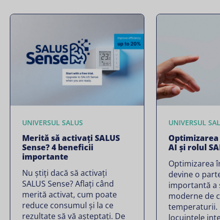
UNIVERSUL SALUS
UNIVERSUL SA
Merită să activați SALUS
Optimizarea î
Sense? 4 beneficii
AI și rolul S
importante
Optimizarea în
Nu știți dacă să activați
devine o part
SALUS Sense? Aflați când
importantă a 
merită activat, cum poate
moderne de co
reduce consumul și la ce
temperaturii.
rezultate să vă așteptați. De
locuințele int