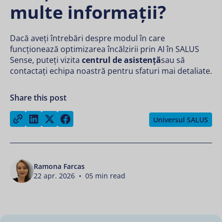
multe informații?
Dacă aveți întrebări despre modul în care
funcționează optimizarea încălzirii prin AI în SALUS
Sense, puteți vizita
centrul de asistență
sau să
contactați echipa noastră
pentru sfaturi mai detaliate.
Share this post
Share on LinkedIn
Share on Twitter
Share on Facebook
Copy link
Universul SALUS
Ramona Farcas
22 apr. 2026 • 05 min read