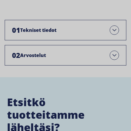
01
Tekniset tiedot
Avaa
02
Arvostelut
Open
Etsitkö
tuotteitamme
läheltäsi?