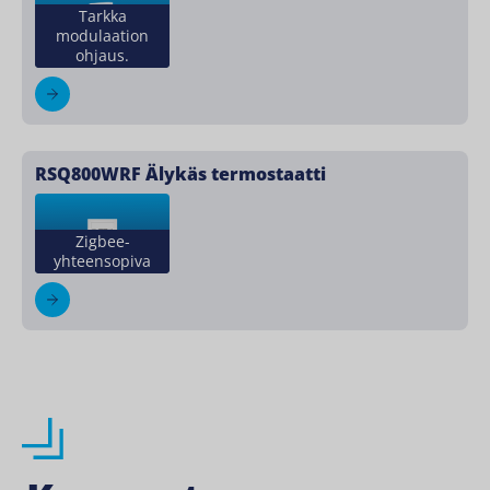
Tarkka
modulaation
ohjaus.
RSQ800WRF Älykäs termostaatti
Zigbee-
yhteensopiva