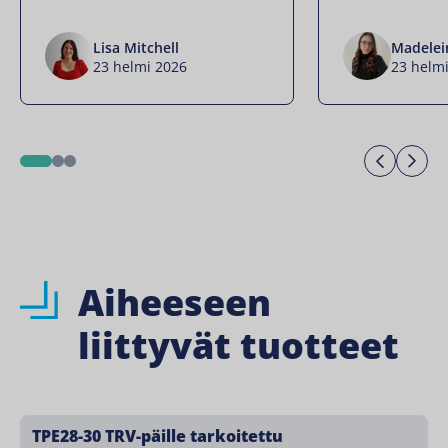
Lisa Mitchell
Madelei
23 helmi 2026
23 helm
Previo
Ne
1
2
3
Aiheeseen
liittyvät tuotteet
TPE28-30 TRV-päille tarkoitettu