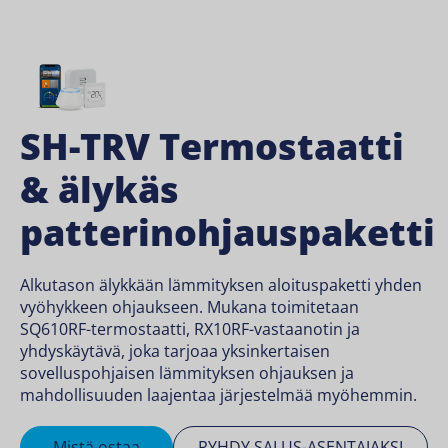
SH-TRV Termostaatti
& älykäs
patterinohjauspaketti
Alkutason älykkään lämmityksen aloituspaketti yhden
vyöhykkeen ohjaukseen. Mukana toimitetaan
SQ610RF-termostaatti, RX10RF-vastaanotin ja
yhdyskäytävä, joka tarjoaa yksinkertaisen
sovelluspohjaisen lämmityksen ohjauksen ja
mahdollisuuden laajentaa järjestelmää myöhemmin.
Mistä ostaa
RYHDY SALUS-ASENTAJAKSI