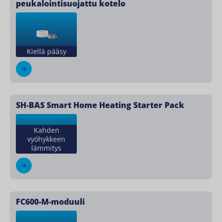
peukalointisuojattu kotelo
Kiellä pääsy
SH-BAS Smart Home Heating Starter Pack
Kahden
vyöhykkeen
lämmitys
FC600-M-moduuli