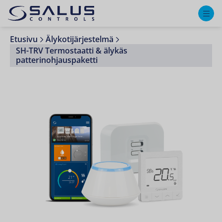
M
Etusivu
Älykotijärjestelmä
SH-TRV Termostaatti & älykäs
patterinohjauspaketti