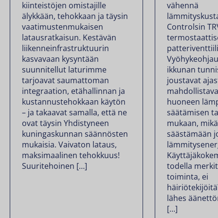
kiinteistöjen omistajille
vähennä
älykkään, tehokkaan ja täysin
lämmityskust
vaatimustenmukaisen
Controlsin T
latausratkaisun. Kestävän
termostaattis
liikenneinfrastruktuurin
patteriventtiili
kasvavaan kysyntään
Vyöhykeohjau
suunnitellut laturimme
ikkunan tunni
tarjoavat saumattoman
joustavat aja
integraation, etähallinnan ja
mahdollistava
kustannustehokkaan käytön
huoneen lämp
– ja takaavat samalla, että ne
säätämisen ta
ovat täysin Yhdistyneen
mukaan, mikä
kuningaskunnan säännösten
säästämään j
mukaisia. Vaivaton lataus,
lämmitysener
maksimaalinen tehokkuus!
Käyttäjäkoke
Suuritehoinen […]
todella merkit
toiminta, ei
häiriötekijöit
lähes äänettö
[…]