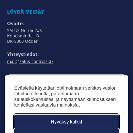
LÖYDÄ MEIDÄT
Osoite:
SALUS Nordic A/S
Knudsminde 1B
DK-8300 Odder
Yhteystiedot:
mail@salus-controls.dk
TILAA
Evästeitä käytetään optimoimaan verkkosivuston
toiminnallisuutta, parantamaan
Pysy ajan tasalla kaikesta SALUS Controlsista
selauskokemustasi ja näyttämään kiinnostuksen
tilaamalla uutiskirjeemme.
kohteitasi vastaavia mainoksia.
Tilaa uutiskirje
Hyväksy kaikki