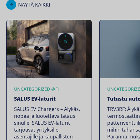
NÄYTÄ KAIKKI
UNCATEGORIZED @FI
UNCATEGORIZE
SALUS EV-laturit
Tutustu uut
SALUS EV Chargers – Älykäs,
TRV3RF: Älykä
nopea ja luotettava lataus
termostaatti
sinulle! SALUS EV-laturit
patteriventtiil
tarjoavat yrityksille,
mihin tahansa
asentajille ja kaupallisten
Paranna muka