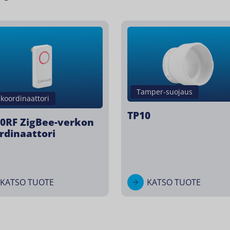
Tamper-suojaus
-koordinaattori
TP10
0RF ZigBee-verkon
rdinaattori
KATSO TUOTE
KATSO TUOTE