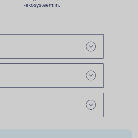
-ekosysteemiin.
Avaa
Open
Open