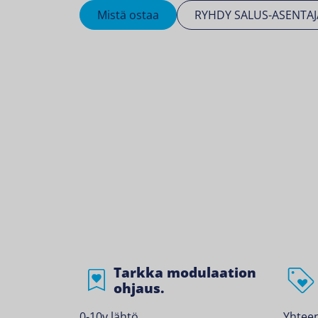
Mistä ostaa
RYHDY SALUS-ASENTAJ
Tarkka modulaation
ohjaus.
0-10v lähtö
Yhteen