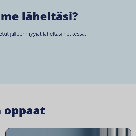
mme läheltäsi?
tetut jälleenmyyjät läheltäsi hetkessä.
a oppaat