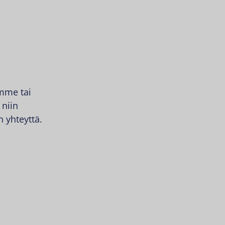
amme tai
 niin
 yhteyttä.