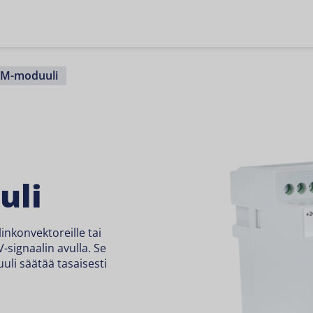
-M-moduuli
uli
nkonvektoreille tai
V-signaalin avulla. Se
li säätää tasaisesti