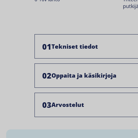
putkij
01
Tekniset tiedot
02
Oppaita ja käsikirjoja
03
Arvostelut