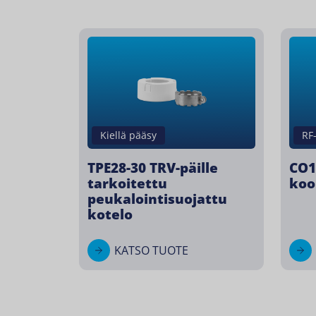
Kiellä pääsy
RF
TPE28-30 TRV-päille
CO1
tarkoitettu
koo
peukalointisuojattu
kotelo
KATSO TUOTE