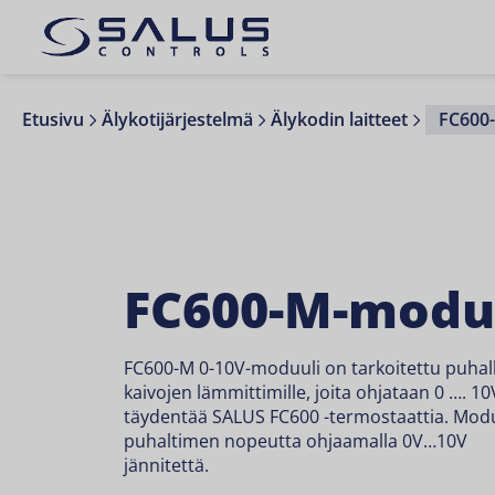
Etusivu
Älykotijärjestelmä
Älykodin laitteet
FC600
FC600-M-modu
FC600-M 0-10V-moduuli on tarkoitettu puhalli
kaivojen lämmittimille, joita ohjataan 0 …. 10
täydentää SALUS FC600 -termostaattia. Moduu
puhaltimen nopeutta ohjaamalla 0V…10V
jännitettä.