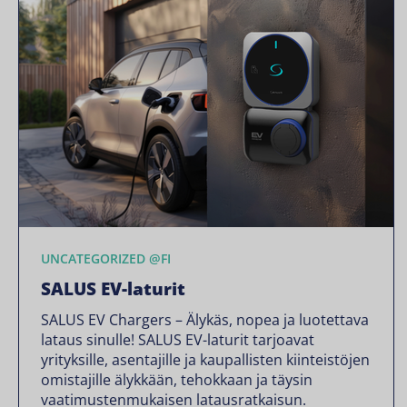
UNCATEGORIZED @FI
SALUS EV-laturit
SALUS EV Chargers – Älykäs, nopea ja luotettava
lataus sinulle! SALUS EV-laturit tarjoavat
yrityksille, asentajille ja kaupallisten kiinteistöjen
omistajille älykkään, tehokkaan ja täysin
vaatimustenmukaisen latausratkaisun.