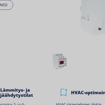
AKSI
Lämmitys- ja
HVAC-optimoin
jäähdytystilat
sopiva 2- ja 4-
HVAC-järjestelmien älykäs