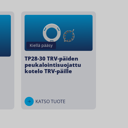
Kiellä pääsy
TP28-30 TRV-päiden
peukalointisuojattu
kotelo TRV-päille
KATSO TUOTE