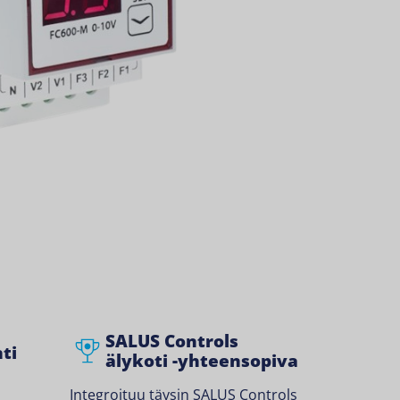
SALUS Controls
ti
älykoti -yhteensopiva
Integroituu täysin SALUS Controls