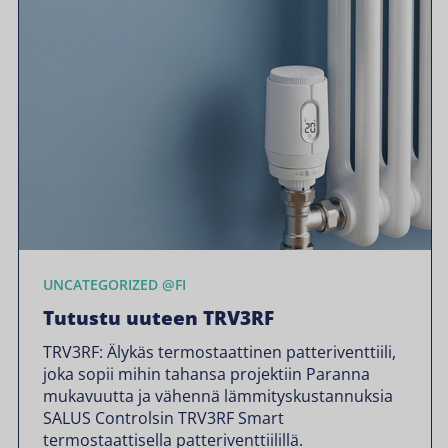
UNCATEGORIZED @FI
Tutustu uuteen TRV3RF
TRV3RF: Älykäs termostaattinen patteriventtiili,
joka sopii mihin tahansa projektiin Paranna
mukavuutta ja vähennä lämmityskustannuksia
SALUS Controlsin TRV3RF Smart
termostaattisella patteriventtiilillä.