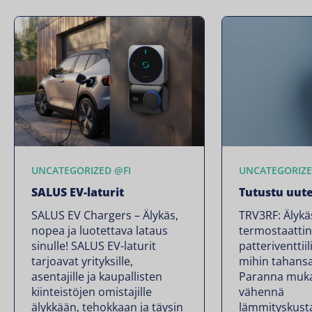
UNCATEGORIZED @FI
UNCATEGORIZE
SALUS EV-laturit
Tutustu uut
SALUS EV Chargers – Älykäs,
TRV3RF: Älykä
nopea ja luotettava lataus
termostaatti
sinulle! SALUS EV-laturit
patteriventtiil
tarjoavat yrityksille,
mihin tahansa
asentajille ja kaupallisten
Paranna muka
kiinteistöjen omistajille
vähennä
älykkään, tehokkaan ja täysin
lämmityskust