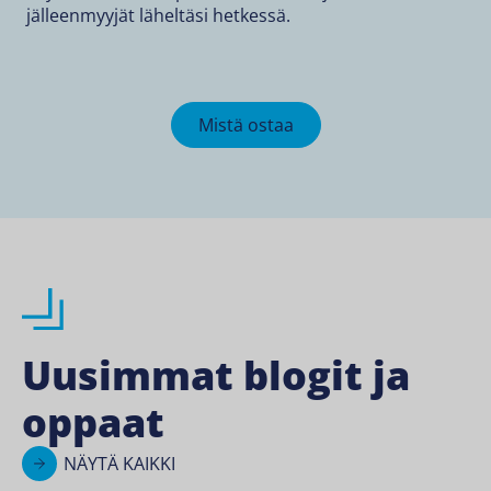
jälleenmyyjät läheltäsi hetkessä.
Mistä ostaa
Uusimmat blogit ja
oppaat
NÄYTÄ KAIKKI