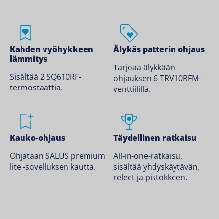
Kahden vyöhykkeen
Älykäs patterin ohjaus
lämmitys
Tarjoaa älykkään
Sisältää 2 SQ610RF-
ohjauksen 6 TRV10RFM-
termostaattia.
venttiilillä.
Kauko-ohjaus
Täydellinen ratkaisu
Ohjataan SALUS premium
All-in-one-ratkaisu,
lite -sovelluksen kautta.
sisältää yhdyskäytävän,
releet ja pistokkeen.