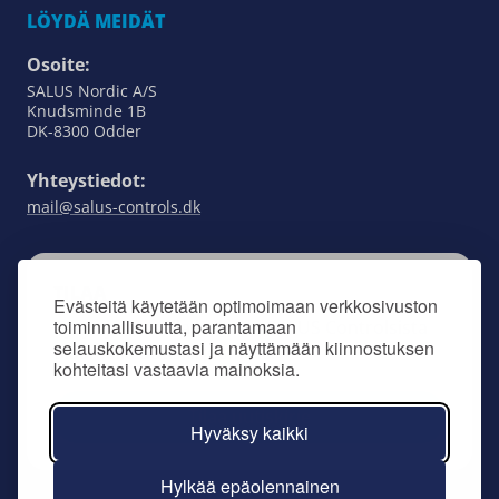
LÖYDÄ MEIDÄT
Osoite:
SALUS Nordic A/S
Knudsminde 1B
DK-8300 Odder
Yhteystiedot:
mail@salus-controls.dk
TILAA
Evästeitä käytetään optimoimaan verkkosivuston
toiminnallisuutta, parantamaan
Pysy ajan tasalla kaikesta SALUS Controlsista
selauskokemustasi ja näyttämään kiinnostuksen
tilaamalla uutiskirjeemme.
kohteitasi vastaavia mainoksia.
Tilaa uutiskirje
Hyväksy kaikki
Hylkää epäolennainen